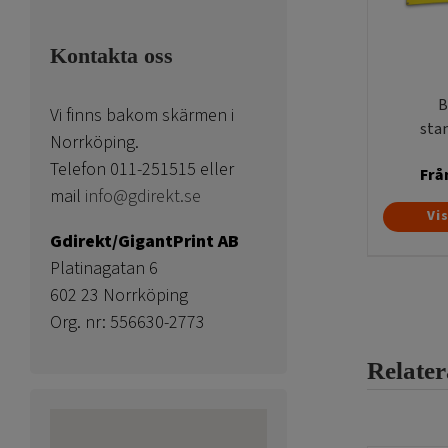
Kontakta oss
B
Vi finns bakom skärmen i
sta
Norrköping.
Telefon 011-251515 eller
Frå
mail
info@gdirekt.se
Vi
Gdirekt/GigantPrint AB
Platinagatan 6
602 23 Norrköping
Org. nr: 556630-2773
Relate