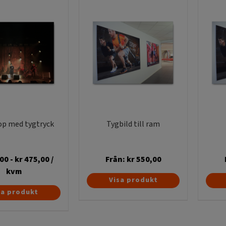
väljas
på
produktsidan
op med tygtryck
Tygbild till ram
00
-
kr
475,00
/
Från:
kr
550,00
kvm
Den
Visa produkt
Den
här
sa produkt
här
produkten
produkten
har