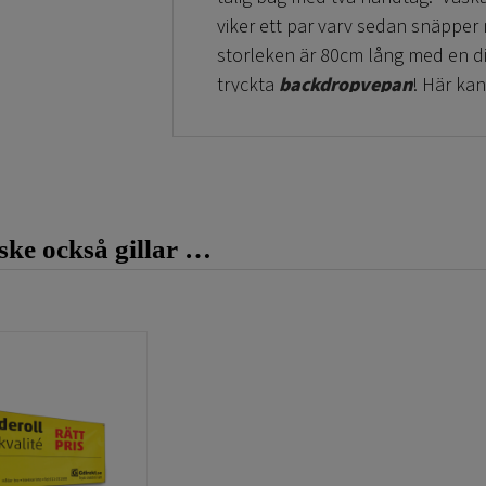
viker ett par varv sedan snäpper
storleken är 80cm lång med en di
tryckta
backdropvepan
! Här kan
använder tryckta backdrops i tyg
ke också gillar …