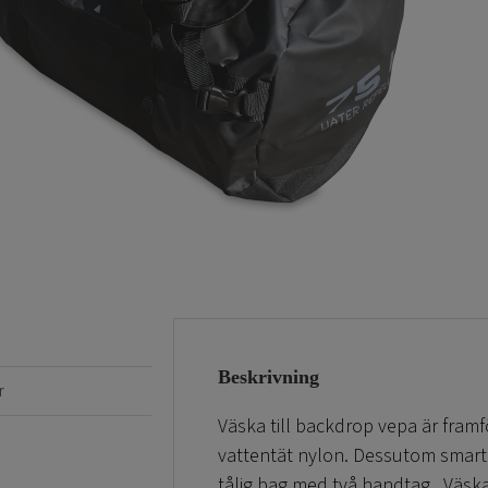
Beskrivning
r
Väska till backdrop vepa är framför
vattentät nylon. Dessutom smart 
tålig bag med två handtag. Väsk