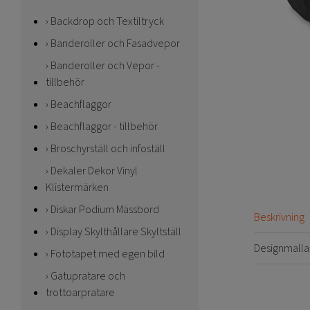
Backdrop och Textiltryck
Banderoller och Fasadvepor
Banderoller och Vepor -
tillbehör
Beachflaggor
Beachflaggor - tillbehör
Broschyrställ och infoställ
Dekaler Dekor Vinyl
Klistermärken
Diskar Podium Mässbord
Beskrivning
Display Skylthållare Skyltställ
Designmalla
Fototapet med egen bild
Gatupratare och
trottoarpratare