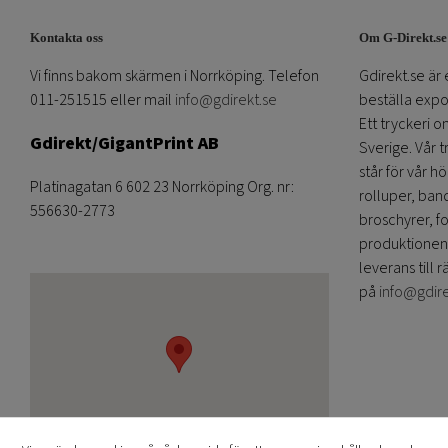
Kontakta oss
Om G-Direkt.se
Vi finns bakom skärmen i Norrköping. Telefon
Gdirekt.se är 
011-251515 eller mail
info@gdirekt.se
beställa expom
Ett tryckeri 
Gdirekt/GigantPrint AB
Sverige. Vår 
står för vår h
Platinagatan 6 602 23 Norrköping Org. nr:
rolluper, band
556630-2773
broschyrer, fo
produktionen
leverans till r
på
info@gdir