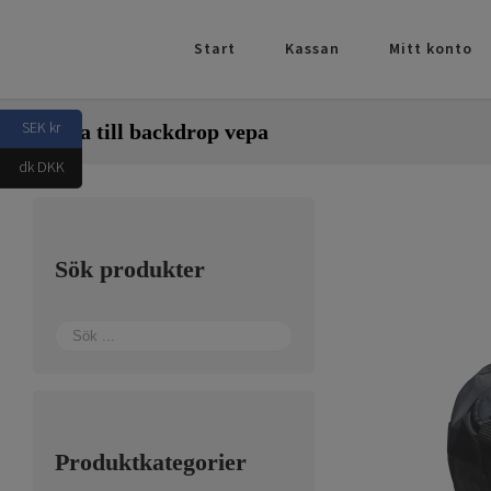
Fortsätt
till
Start
Kassan
Mitt konto
innehållet
SEK kr
Väska till backdrop vepa
dk DKK
Sök produkter
Produktkategorier