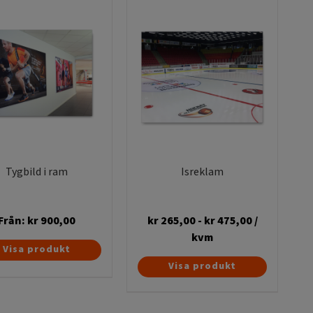
Tygbild i ram
Isreklam
Från:
kr
900,00
kr
265,00
-
kr
475,00
/
kvm
Den
Visa produkt
här
Visa produkt
produkten
har