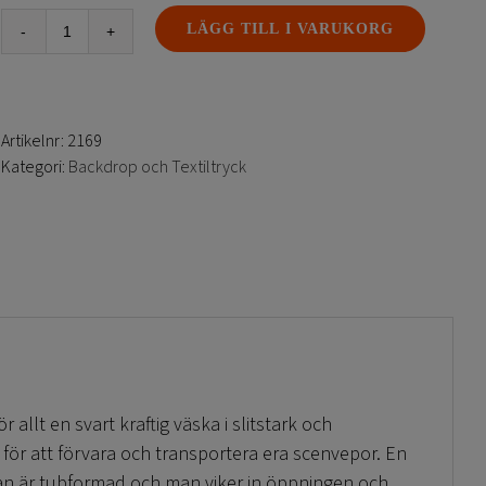
LÄGG TILL I VARUKORG
Väska
till
backdrop
vepa
Artikelnr:
2169
mängd
Kategori:
Backdrop och Textiltryck
 allt en svart kraftig väska i slitstark och
för att förvara och transportera era scenvepor. En
an är tubformad och man viker in öppningen och