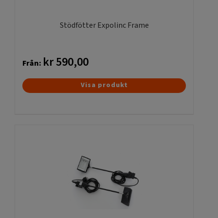
Stödfötter Expolinc Frame
kr
590,00
Från:
Den
Visa produkt
här
produkten
har
flera
varianter.
De
olika
alternativen
kan
väljas
på