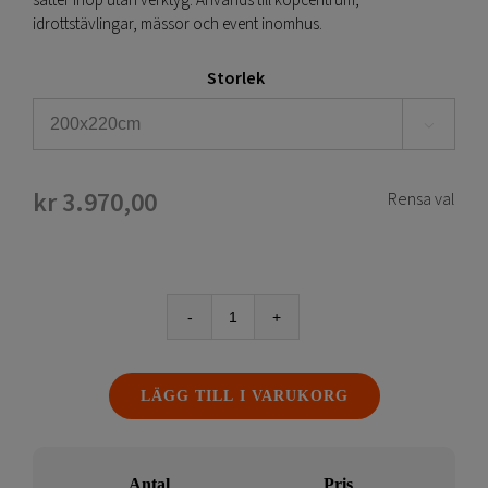
sätter ihop utan verktyg. Används till köpcentrum,
idrottstävlingar, mässor och event inomhus.
Storlek

kr
3.970,00
Rensa val
Tygvepa
till
EXL
LÄGG TILL I VARUKORG
Fotovägg
mängd
Antal
Pris