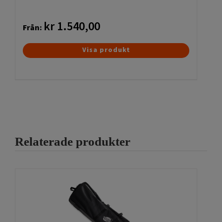
kr
1.540,00
Från:
Den
Visa produkt
här
produkten
har
flera
varianter.
De
olika
Relaterade produkter
alternativen
kan
väljas
på
produktsidan