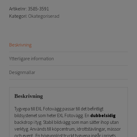
Artikelnr:
3585-3591
Kategori:
Okategoriserad
Beskrivning
Ytterligare information
Designmallar
Beskrivning
Tygvepa till EXL Fotovägg passar till det befintligt
bildsystemet som heter EXL Fotovägg. En
dubbelsidig
backdrop i tyg. Stabil bildvägg som man sätter ihop utan
verktyg. Används till köpcentrum, idrottstävlingar, mässor
och event. En högupplöst tryckt tygvepa ingår i prisets