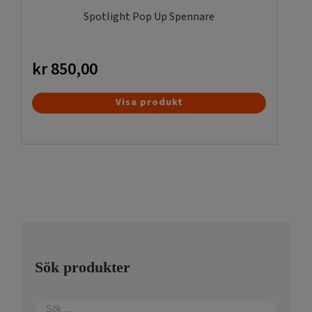
produktsidan
Spotlight Pop Up Spennare
kr
850,00
Den
Visa produkt
här
produkten
har
flera
varianter.
De
olika
alternativen
kan
Sök produkter
väljas
på
produktsidan