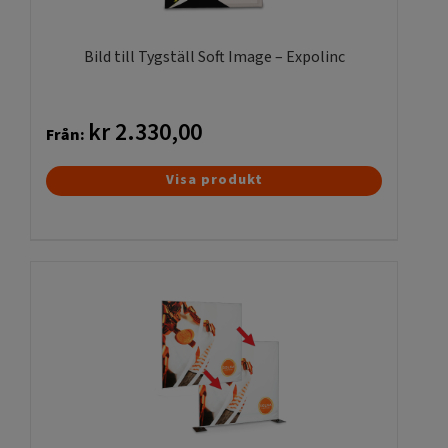
Bild till Tygställ Soft Image – Expolinc
kr
2.330,00
Från:
Den
Visa produkt
här
produkten
har
flera
varianter.
De
olika
alternativen
kan
väljas
på