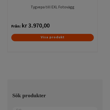
produktsidan
Tygvepa till EXL Fotovägg
kr
3.970,00
Från:
Den
Visa produkt
här
produkten
har
flera
varianter.
De
olika
alternativen
kan
Sök produkter
väljas
på
produktsidan