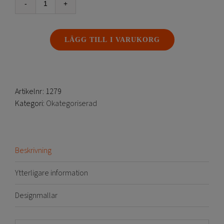
Spotlight
belysning
till
LÄGG TILL I VARUKORG
Maxibit
Stage/Scene
mängd
Artikelnr:
1279
Kategori:
Okategoriserad
Beskrivning
Ytterligare information
Designmallar