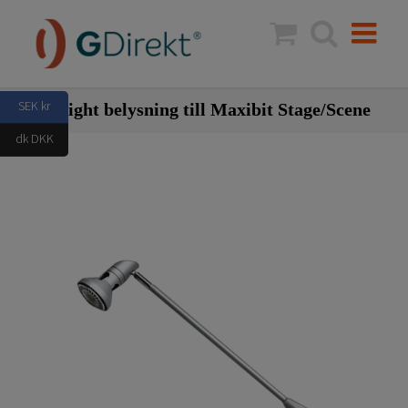
Fortsätt
till
innehållet
SEK kr
Spotlight belysning till Maxibit Stage/Scene
dk DKK