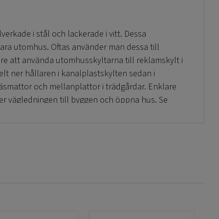
llverkade i stål och lackerade i vitt. Dessa
t vara utomhus. Oftas använder man dessa till
are att använda utomhusskyltarna till reklamskylt i
elt ner hållaren i kanalplastskylten sedan i
räsmattor och mellanplattor i trädgårdar. Enklare
ller vägledningen till byggen och öppna hus. Se
ns storlek är 56cm hög och 19cm bred. Ena sidan är
n och den delen man trycker ner i backen är 15cm.
nalplast!
 ett billigt pris!