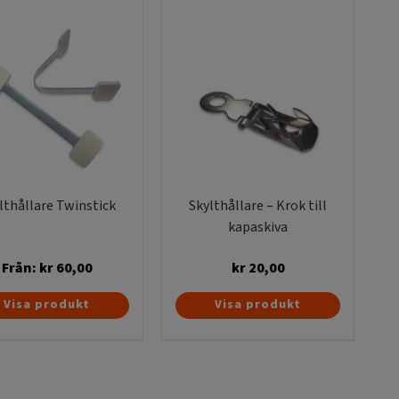
lthållare Twinstick
Skylthållare – Krok till
kapaskiva
Från:
kr
60,00
kr
20,00
Den
Visa produkt
Visa produkt
här
produkten
har
flera