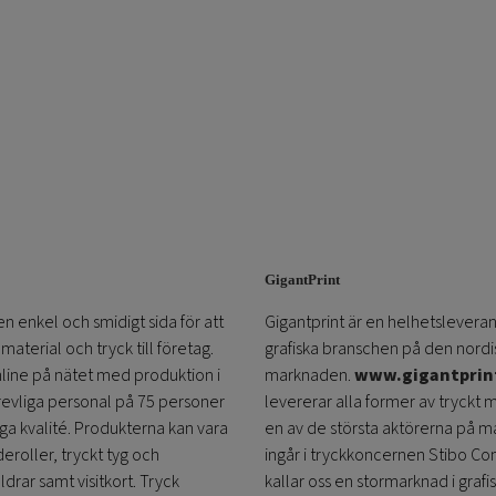
varianter.
De
olika
alternativen
kan
väljas
på
produktsidan
GigantPrint
en enkel och smidigt sida för att
Gigantprint är en helhetsleveran
aterial och tryck till företag.
grafiska branschen på den nordi
online på nätet med produktion i
marknaden.
www.gigantprin
trevliga personal på 75 personer
levererar alla former av tryckt 
öga kvalité. Produkterna kan vara
en av de största aktörerna på m
eroller, tryckt tyg och
ingår i tryckkoncernen Stibo C
ldrar samt visitkort. Tryck
kallar oss en stormarknad i grafi