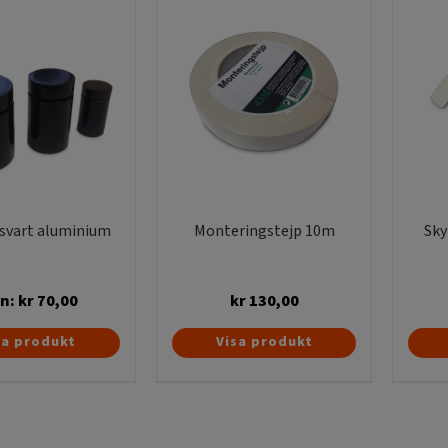
 svart aluminium
Monteringstejp 10m
Sky
ån:
kr
70,00
kr
130,00
Den
sa produkt
Visa produkt
här
produkten
har
flera