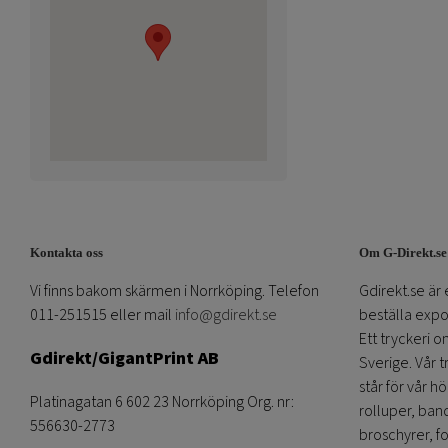
Kontakta oss
Om G-Direkt.se
Vi finns bakom skärmen i Norrköping. Telefon
Gdirekt.se är 
011-251515 eller mail
info@gdirekt.se
beställa expom
Ett tryckeri 
Gdirekt/GigantPrint AB
Sverige. Vår 
står för vår h
Platinagatan 6 602 23 Norrköping Org. nr:
rolluper, band
556630-2773
broschyrer, fo