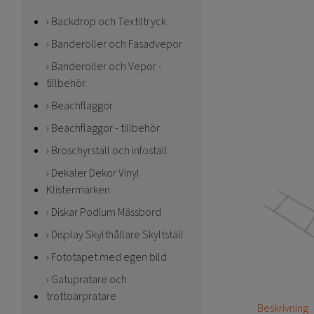
Backdrop och Textiltryck
Banderoller och Fasadvepor
Banderoller och Vepor -
tillbehör
Beachflaggor
Beachflaggor - tillbehör
Broschyrställ och infoställ
Dekaler Dekor Vinyl
Klistermärken
Diskar Podium Mässbord
Display Skylthållare Skyltställ
Fototapet med egen bild
Gatupratare och
trottoarpratare
Beskrivning