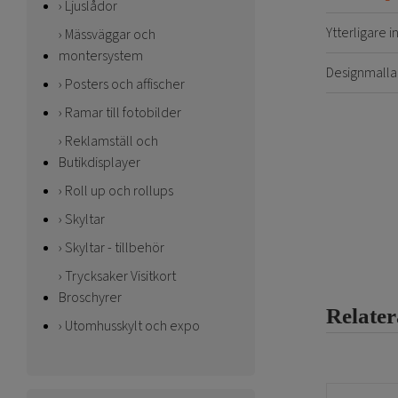
Ljuslådor
Ytterligare 
Mässväggar och
montersystem
Designmalla
Posters och affischer
Ramar till fotobilder
Reklamställ och
Butikdisplayer
Roll up och rollups
Skyltar
Skyltar - tillbehör
Trycksaker Visitkort
Broschyrer
Relate
Utomhusskylt och expo