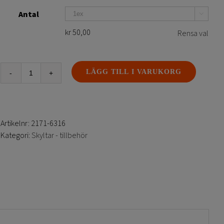
Antal

kr
50,00
Rensa val
LÄGG TILL I VARUKORG
Skylthållare
kanalplast
-
Vit
Artikelnr:
2171-6316
mängd
Kategori:
Skyltar - tillbehör