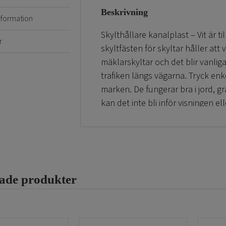
Beskrivning
information
Skylthållare kanalplast – Vit är ti
r
skyltfästen för skyltar håller at
mäklarskyltar och det blir vanlig
trafiken längs vägarna. Tryck enk
marken. De fungerar bra i jord, g
kan det inte bli inför visningen e
nästa bild för mått. Skylthållare
11cm som man trycker in i skylte
OBS ,passar endast 5mm tjock ka
Här köper Ni mäklarskyltarna till
rade produkter