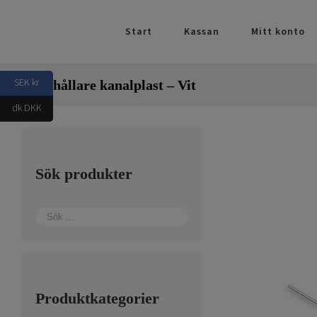
Fortsätt
till
Start
Kassan
Mitt konto
innehållet
SEK kr
Skylthållare kanalplast – Vit
dk DKK
Sök produkter
Produktkategorier