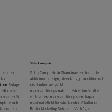
varianter.
De
olika
alternativen
kan
väljas
på
produktsidan
Stibo Complete
tör i den
Stibo Complete är Skandinaviens ledande
ska
aktör inom design, utveckling, produktion och
t.se
. Bolaget
distribution av fysiskt
media och är
marknadsföringsmaterial. Vår vision är att vi
arknaden. Vi
vill leverera marknadsföring som skapar
omplete och
maximal effekt för våra kunder. Vi kallar det
sk produktion.
Better Marketing Solutions. Vid frågor