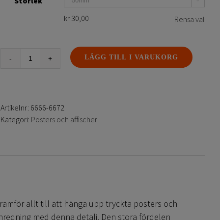
Storlek

kr
30,00
Rensa val
LÄGG TILL I VARUKORG
Poster
klämma
-
Silver
Artikelnr:
6666-6672
mängd
Kategori:
Posters och affischer
amför allt till att hänga upp tryckta posters och
inredning med denna detalj. Den stora fördelen