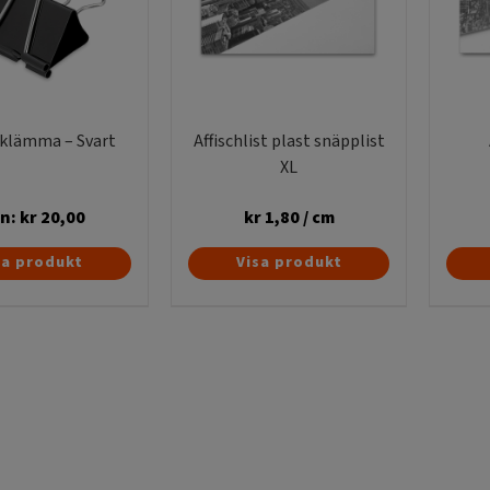
 klämma – Svart
Affischlist plast snäpplist
XL
ån:
kr
20,00
kr
1,80
/ cm
Den
Den
sa produkt
Visa produkt
här
här
produkten
produkten
har
har
flera
flera
varianter.
varianter.
De
De
olika
olika
alternativen
alternativen