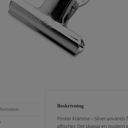
Beskrivning
information
Poster klämma – Silver används fr
r
affischer. Det skapar en modern 