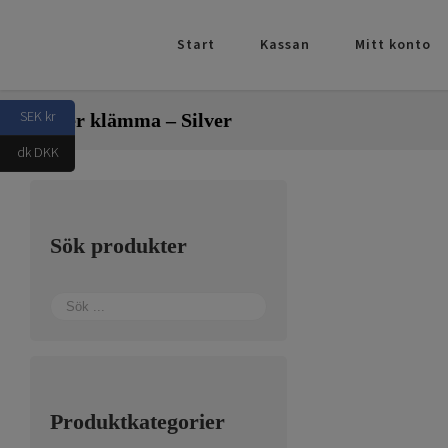
Fortsätt
till
Start
Kassan
Mitt konto
innehållet
SEK kr
Poster klämma – Silver
dk DKK
Sök produkter
Produktkategorier