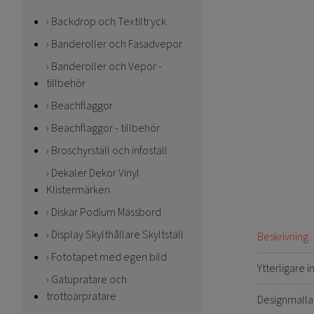
Backdrop och Textiltryck
Banderoller och Fasadvepor
Banderoller och Vepor -
tillbehör
Beachflaggor
Beachflaggor - tillbehör
Broschyrställ och infoställ
Dekaler Dekor Vinyl
Klistermärken
Diskar Podium Mässbord
Display Skylthållare Skyltställ
Beskrivning
Fototapet med egen bild
Ytterligare 
Gatupratare och
trottoarpratare
Designmalla