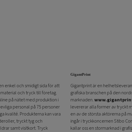
kan
kan
väljas
väljas
på
på
produktsidan
produktsidan
GigantPrint
en enkel och smidigt sida för att
Gigantprint är en helhetsleveran
aterial och tryck till företag.
grafiska branschen på den nordi
online på nätet med produktion i
marknaden.
www.gigantprin
trevliga personal på 75 personer
levererar alla former av tryckt 
öga kvalité. Produkterna kan vara
en av de största aktörerna på m
eroller, tryckt tyg och
ingår i tryckkoncernen Stibo C
ldrar samt visitkort. Tryck
kallar oss en stormarknad i grafi