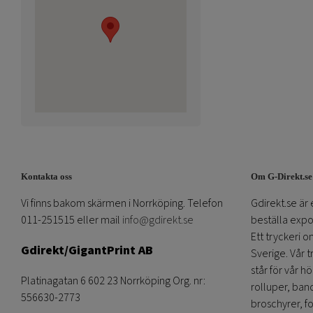
Kontakta oss
Om G-Direkt.se
Vi finns bakom skärmen i Norrköping. Telefon
Gdirekt.se är 
011-251515 eller mail
info@gdirekt.se
beställa expom
Ett tryckeri 
Gdirekt/GigantPrint AB
Sverige. Vår 
står för vår h
Platinagatan 6 602 23 Norrköping Org. nr:
rolluper, band
556630-2773
broschyrer, fo