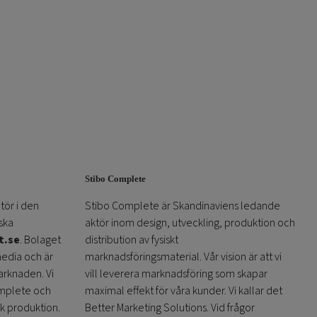
kan
väljas
på
produktsidan
Stibo Complete
tör i den
Stibo Complete är Skandinaviens ledande
ska
aktör inom design, utveckling, produktion och
t.se
. Bolaget
distribution av fysiskt
media och är
marknadsföringsmaterial. Vår vision är att vi
arknaden. Vi
vill leverera marknadsföring som skapar
omplete och
maximal effekt för våra kunder. Vi kallar det
sk produktion.
Better Marketing Solutions. Vid frågor