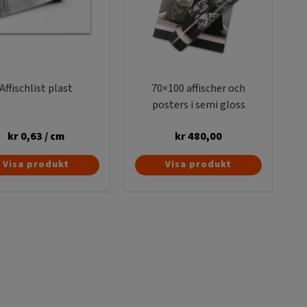
Affischlist plast
70×100 affischer och
posters i semi gloss
kr
0,63
/ cm
kr
480,00
Den
Visa produkt
Visa produkt
här
produkten
har
flera
varianter.
De
olika
alternativen