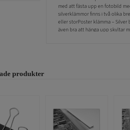
med att fästa upp en fotobild me
silverklämmor finns i två olika b
eller storPoster klämma – Silver
även bra att hänga upp skyltar me
Här ser Ni alla
poster och tillbeh
inspiration så har Vi en hemsida
rade produkter
Slutligen, hoppas affischen blir 