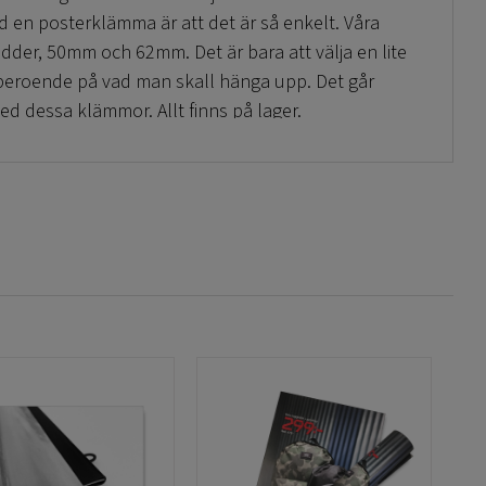
d en posterklämma är att det är så enkelt. Våra
redder, 50mm och 62mm. Det är bara att välja en lite
 beroende på vad man skall hänga upp. Det går
d dessa klämmor. Allt finns på lager.
ör
vi har på vår smidiga hemsida! För annan
 med inredning som heter
dinprint
!
snygg på väggen!