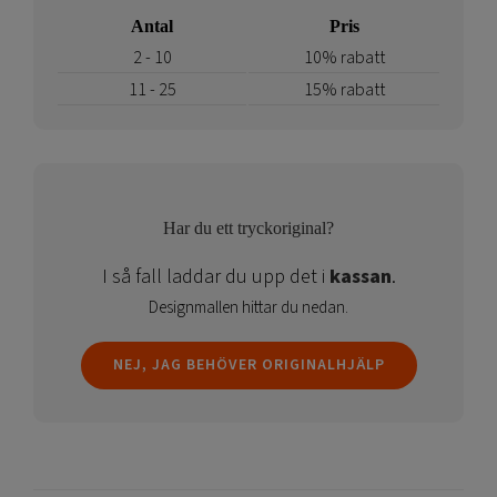
mängd
Antal
Pris
2 - 10
10% rabatt
11 - 25
15% rabatt
Har du ett tryckoriginal?
I så fall laddar du upp det i
kassan
.
Designmallen hittar du nedan.
NEJ, JAG BEHÖVER ORIGINALHJÄLP