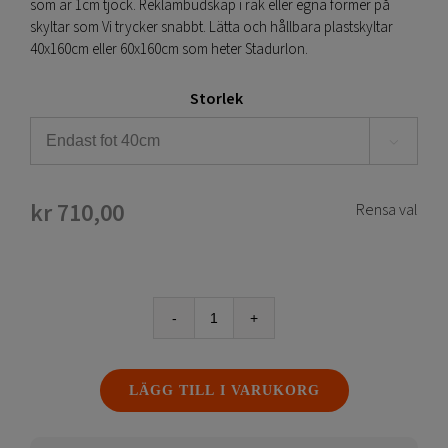
som är 1cm tjock. Reklambudskap i rak eller egna former på
skyltar som Vi trycker snabbt. Lätta och hållbara plastskyltar
40x160cm eller 60x160cm som heter Stadurlon.
Storlek

kr
710,00
Rensa val
Panel
Base
-
LÄGG TILL I VARUKORG
Smart
skylthållare