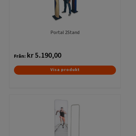
kan
väljas
på
produktsidan
Portal 2Stand
kr
5.190,00
Från:
Den
Visa produkt
här
produkten
har
flera
varianter.
De
olika
alternativen
kan