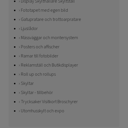
Display Skylthållare Skyltställ
Fototapet med egen bild
Gatupratare och trottoarpratare
Ljuslådor
Mässväggar och montersystem
Posters och affischer
Ramar till fotobilder
Reklamställ och Butikdisplayer
Roll up och rollups
Skyltar
Skyltar - tillbehör
Trycksaker Visitkort Broschyrer
Utomhusskylt och expo