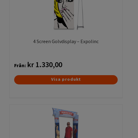
4 Screen Golvdisplay – Expolinc
kr
1.330,00
Från:
Den
Visa produkt
här
produkten
har
flera
varianter.
De
olika
alternativen