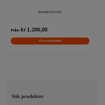
på
produktsidan
Banderollställ
kr
1.200,00
Från:
Den
Visa produkt
här
produkten
har
flera
varianter.
De
olika
alternativen
kan
Sök produkter
väljas
på