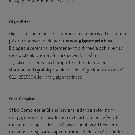
info@gdirekt.se
eller 011-251515
GigantPrint
Gigantprint är en helhetsleverantör i den grafiska branschen
på den nordiska marknaden.
www.gigantprint.se
.
Bolaget levererar alla former av tryckt media och är en av
de största aktörerna på marknaden. Vi ingår i
tryckkoncernen Stibo Complete och kallar oss en
stormarknad i grafisk produktion. Vid frågor kontakta oss på
011- 251500 eller
info@gigantprint.se
Stibo Complete
Stibo Complete är Skandinaviens ledande aktör inom
design, utveckling, produktion och distribution av fysiskt
marknadsföringsmaterial. Vår vision är att vi vill leverera
marknadsföring som skapar maximal effekt för våra kunder.