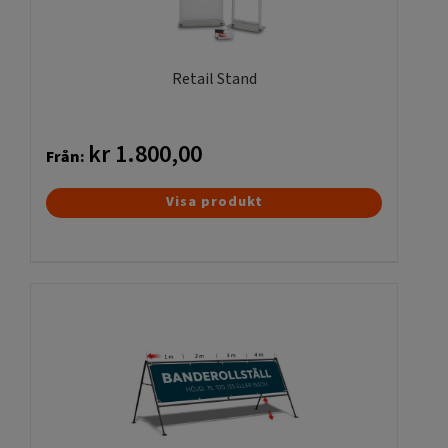
väljas
på
produktsidan
Retail Stand
kr
1.800,00
Från:
Den
Visa produkt
här
produkten
har
flera
varianter.
De
olika
alternativen
kan
väljas