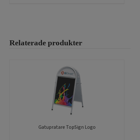
har
flera
varianter.
De
olika
Relaterade produkter
alternativen
kan
väljas
på
produktsidan
Gatupratare TopSign Logo