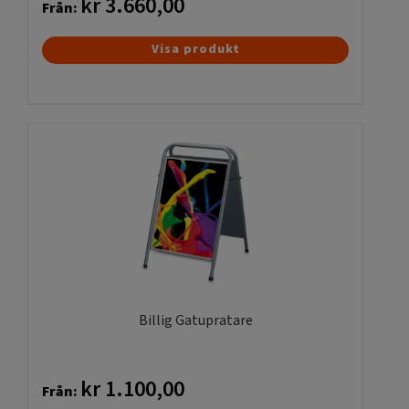
kr
3.660,00
Från:
Den
Visa produkt
här
produkten
har
flera
varianter.
De
olika
alternativen
kan
väljas
på
produktsidan
Billig Gatupratare
kr
1.100,00
Från: