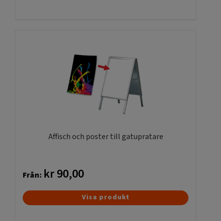
här
produkten
har
flera
varianter.
De
olika
alternativen
kan
väljas
på
produktsidan
Affisch och poster till gatupratare
kr
90,00
Från:
Den
Visa produkt
här
produkten