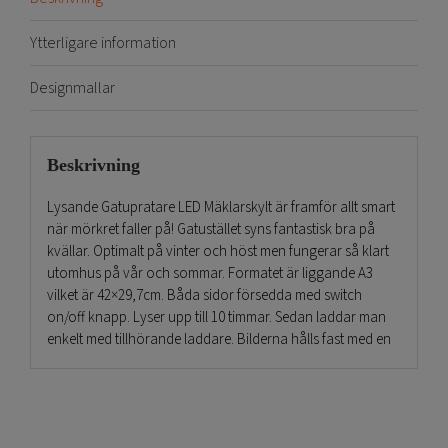
Ytterligare information
Designmallar
Beskrivning
Lysande Gatupratare LED Mäklarskylt är framför allt smart
när mörkret faller på! Gatustället syns fantastisk bra på
kvällar. Optimalt på vinter och höst men fungerar så klart
utomhus på vår och sommar. Formatet är liggande A3
vilket är 42×29,7cm. Båda sidor försedda med switch
on/off knapp. Lyser upp till 10 timmar. Sedan laddar man
enkelt med tillhörande laddare. Bilderna hålls fast med en
28mm snäppram i aluminium. Vilket följaktligen ger enkla
bildbyten. Dessutom är Lysande Gatupratare LED
Mäklarskylt producerade i en hållbar rostfri i natureloxerat
aluminium.