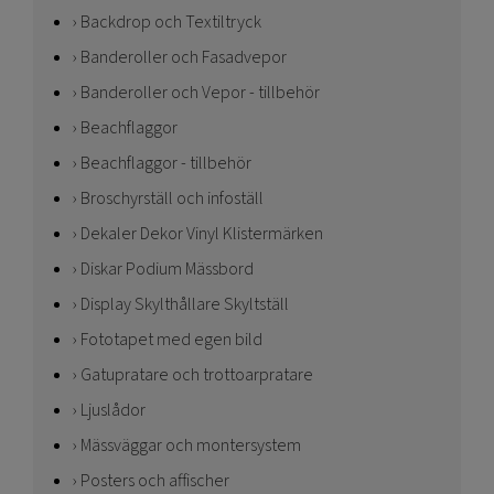
Backdrop och Textiltryck
Banderoller och Fasadvepor
Banderoller och Vepor - tillbehör
Beachflaggor
Beachflaggor - tillbehör
Broschyrställ och infoställ
Dekaler Dekor Vinyl Klistermärken
Diskar Podium Mässbord
Display Skylthållare Skyltställ
Fototapet med egen bild
Gatupratare och trottoarpratare
Ljuslådor
Mässväggar och montersystem
Posters och affischer