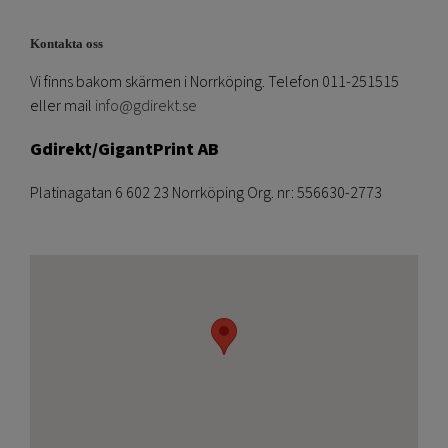
Kontakta oss
Vi finns bakom skärmen i Norrköping. Telefon 011-251515
eller mail
info@gdirekt.se
Gdirekt/GigantPrint AB
Platinagatan 6 602 23 Norrköping Org. nr: 556630-2773