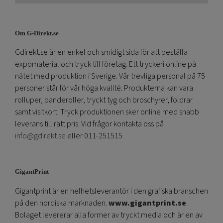
Om G-Direkt.se
Gdirekt.se är en enkel och smidigt sida för att beställa
expomaterial och tryck till företag. Ett tryckeri online på
nätet med produktion i Sverige. Vår trevliga personal på 75
personer står för vår höga kvalité. Produkterna kan vara
rolluper, banderoller, tryckt tyg och broschyrer, foldrar
samt visitkort. Tryck produktionen sker online med snabb
leverans till rätt pris. Vid frågor kontakta oss på
info@gdirekt.se
eller 011-251515
GigantPrint
Gigantprint är en helhetsleverantör i den grafiska branschen
på den nordiska marknaden.
www.gigantprint.se
.
Bolaget levererar alla former av tryckt media och är en av