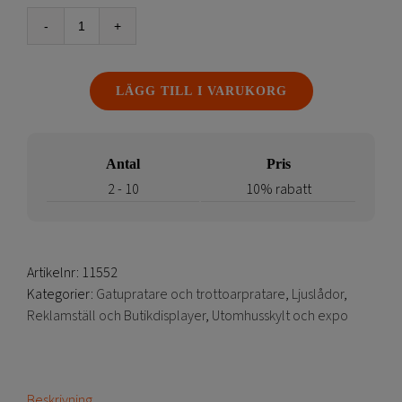
Lysande
Gatupratare
LED
LÄGG TILL I VARUKORG
Mäklarskylt
mängd
Antal
Pris
2 - 10
10% rabatt
Artikelnr:
11552
Kategorier:
Gatupratare och trottoarpratare
,
Ljuslådor
,
Reklamställ och Butikdisplayer
,
Utomhusskylt och expo
Beskrivning