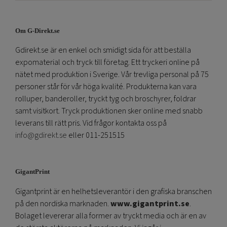
Om G-Direkt.se
Gdirekt.se är en enkel och smidigt sida för att beställa
expomaterial och tryck till företag. Ett tryckeri online på
nätet med produktion i Sverige. Vår trevliga personal på 75
personer står för vår höga kvalité. Produkterna kan vara
rolluper, banderoller, tryckt tyg och broschyrer, foldrar
samt visitkort. Tryck produktionen sker online med snabb
leverans till rätt pris. Vid frågor kontakta oss på
info@gdirekt.se
eller 011-251515
GigantPrint
Gigantprint är en helhetsleverantör i den grafiska branschen
på den nordiska marknaden.
www.gigantprint.se
.
Bolaget levererar alla former av tryckt media och är en av