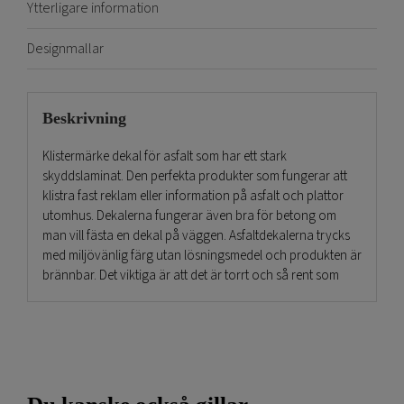
Ytterligare information
Designmallar
Beskrivning
Klistermärke dekal för asfalt som har ett stark
skyddslaminat. Den perfekta produkter som fungerar att
klistra fast reklam eller information på asfalt och plattor
utomhus. Dekalerna fungerar även bra för betong om
man vill fästa en dekal på väggen. Asfaltdekalerna trycks
med miljövänlig färg utan lösningsmedel och produkten är
brännbar. Det viktiga är att det är torrt och så rent som
möjligt från damm och grus, då sitter dekalerna ännu
bättre.
Monteringsanvisning för att montera Klistermärke dekal för
asfalt
När det är kommer till att montera dessa dekaler utomhus