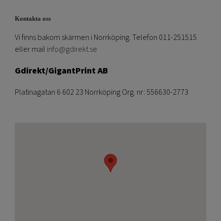
Kontakta oss
Vi finns bakom skärmen i Norrköping. Telefon 011-251515
eller mail
info@gdirekt.se
Gdirekt/GigantPrint AB
Platinagatan 6 602 23 Norrköping Org. nr: 556630-2773