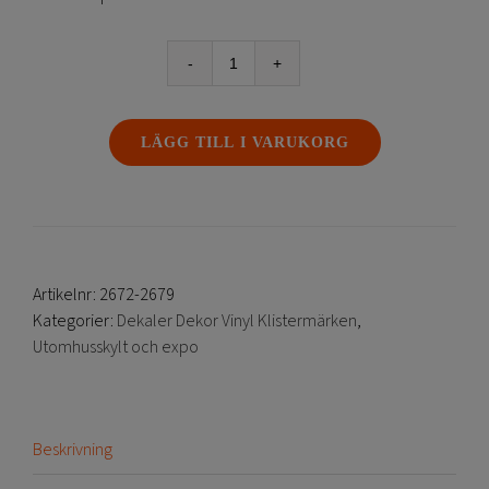
Klistermärke
dekal
för
LÄGG TILL I VARUKORG
asfalt
mängd
Artikelnr:
2672-2679
Kategorier:
Dekaler Dekor Vinyl Klistermärken
,
Utomhusskylt och expo
Beskrivning