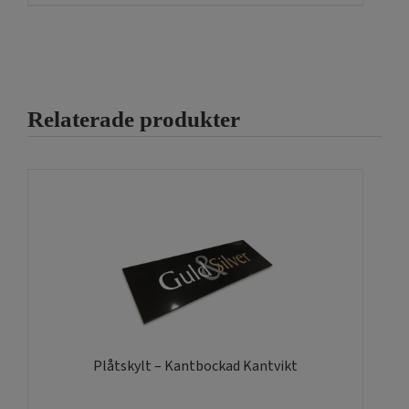
Det är relativt enkelt om man är lite händig
Behöver Ni rådfråga så är det bara att ringa oss på 011-
251515. Och behöver Ni andra vinyler eller klistermärken så
har Vi till alla miljöer och ändamål,
klicka här!
Relaterade produkter
Plåtskylt – Kantbockad Kantvikt