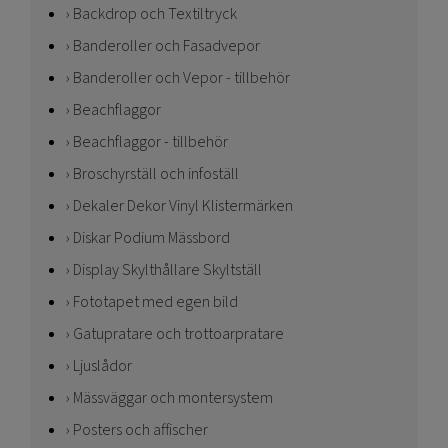
Backdrop och Textiltryck
Banderoller och Fasadvepor
Banderoller och Vepor - tillbehör
Beachflaggor
Beachflaggor - tillbehör
Broschyrställ och infoställ
Dekaler Dekor Vinyl Klistermärken
Diskar Podium Mässbord
Display Skylthållare Skyltställ
Fototapet med egen bild
Gatupratare och trottoarpratare
Ljuslådor
Mässväggar och montersystem
Posters och affischer