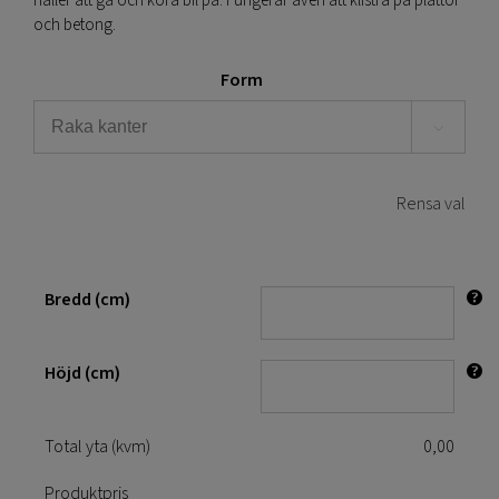
håller att gå och köra bil på. Fungerar även att klistra på plattor
och betong.
Form

Rensa val
Bredd (cm)
Höjd (cm)
Total yta (kvm)
0,00
Produktpris