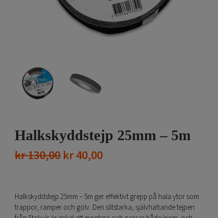
Halkskyddstejp 25mm – 5m
Det
Det
kr
130,00
kr
40,00
ursprungliga
nuvarande
priset
priset
Halkskyddstejp 25mm – 5m ger effektivt grepp på hala ytor som
var:
är:
trappor, ramper och golv. Den slitstarka, självhäftande tejpen