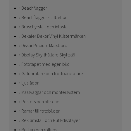
Beachflaggor
Beachflaggor - tillbehör
Broschyrställ och infoställ
Dekaler Dekor Vinyl Klistermärken
Diskar Podium Mässbord
Display Skylthållare Skyltställ
Fototapet med egen bild
Gatupratare och trottoarpratare
Ljuslådor
Mässväggar och montersystem
Posters och affischer
Ramar till fotobilder
Reklamställ och Butikdisplayer
Roll up och rollups