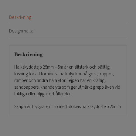
Beskrivning
Designmallar
Beskrivning
Halkskyddstejp 25mm – 5m är en slitstark och pålitlig
lösning för att förhindra halkolyckor på golv, trappor,
ramper och andra hala ytor. Tejpen har en kraftig,
sandpappersliknande yta som ger utmärkt grepp även vid
fuktiga eller oljiga förhållanden.
Skapa en tryggare miljö med Stokvis halkskyddstejp 25mm
svart – en slitstark och pålitlig lösning som effektivt
minskar risken för halkolyckor på både privata och
professionella ytor. Denna högkvalitativa tejp har en grov,
sandpappersliknande yta som ger ett säkert fotfäste även