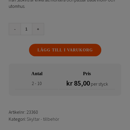
från Stokvis är enkel att montera och passar både inom- och
kr 130,00.
kr 40,00.
utomhus.
Halkskyddstejp
25mm
-
LÄGG TILL I VARUKORG
5m
mängd
Antal
Pris
kr
85,00
2 - 10
per styck
Artikelnr:
23360
Kategori:
Skyltar - tillbehör