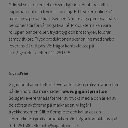
Gdirekt.se är en enkel och smidigt sida för att beställa
expomaterial och tryck till företag. Ett tryckeri online på
nätet med produktion i Sverige. Vår trevliga personal på 75
personer står för vår höga kvalité. Produkterna kan vara
rolluper, banderoller, tryckt tyg och broschyrer, foldrar
samt visitkort. Tryck produktionen sker online med snabb
leverans till rätt pris. Vid frågor kontakta oss på
info@gdirekt.se
eller 011-251515
GigantPrint
Gigantprint är en helhetsleverantör i den grafiska branschen
på den nordiska marknaden.
www.gigantprint.se
.
Bolaget levererar alla former av tryckt media och är en av
de största aktörerna på marknaden. Vi ingår i
tryckkoncernen Stibo Complete och kallar oss en
stormarknad i grafisk produktion. Vid frågor kontakta oss på
011- 251500 eller
info@gigantprint.se