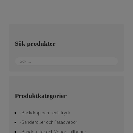
flera
varianter.
De
olika
alternativen
kan
Sök produkter
väljas
på
produktsidan
Produktkategorier
Backdrop och Textiltryck
Banderoller och Fasadvepor
Banderoller och Vepor - tillbehör