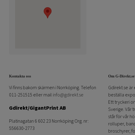
Kontakta oss
Om G-Direkt.se
Vi finns bakom skärmen i Norrköping. Telefon
Gdirekt.se är 
011-251515 eller mail
info@gdirekt.se
beställa expom
Ett tryckeri 
Gdirekt/GigantPrint AB
Sverige. Vår 
står för vår h
Platinagatan 6 602 23 Norrköping Org. nr:
rolluper, band
556630-2773
broschyrer, fo