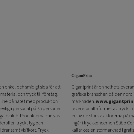
kan
kan
väljas
väljas
på
på
produktsidan
produktsidan
GigantPrint
en enkel och smidigt sida för att
Gigantprint är en helhetsleveran
aterial och tryck till företag.
grafiska branschen på den nordi
online på nätet med produktion i
marknaden.
www.gigantprin
trevliga personal på 75 personer
levererar alla former av tryckt 
öga kvalité. Produkterna kan vara
en av de största aktörerna på m
eroller, tryckt tyg och
ingår i tryckkoncernen Stibo C
ldrar samt visitkort. Tryck
kallar oss en stormarknad i grafi