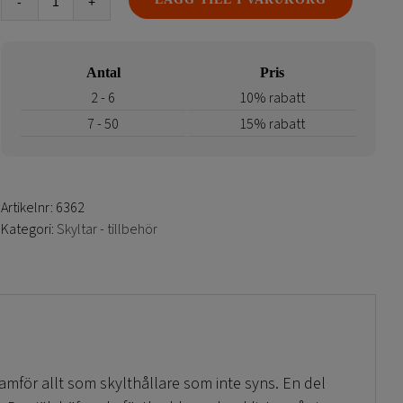
Fästkuddar
till
skyltar
Antal
Pris
mängd
2 - 6
10% rabatt
7 - 50
15% rabatt
Artikelnr:
6362
Kategori:
Skyltar - tillbehör
ramför allt som skylthållare som inte syns. En del