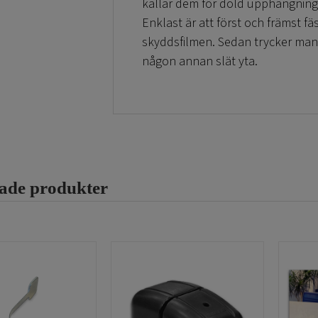
kallar dem för dold upphängning. 
Enklast är att först och främst f
skyddsfilmen. Sedan trycker man h
någon annan slät yta.
Vi har slutligen flera användbara 
produkter
. Ibland behöver man j
Ni ute efter färdiga standardskylt
rade produkter