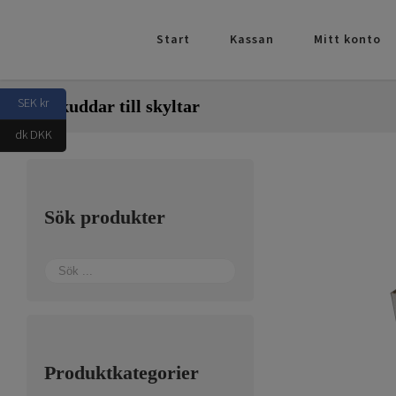
Fortsätt
till
Start
Kassan
Mitt konto
innehållet
SEK kr
Fästkuddar till skyltar
dk DKK
Sök produkter
Produktkategorier