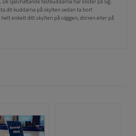
De självhäftande fästkuddarna har klister på sig.
ästa dit kuddarna på skylten sedan ta bort
elt enkelt ditt skylten på väggen, dörren eller på
skyltfästen och skylthållare på vår sida,
se dessa
u hänga upp en skylt eller använda en list. Och är
ar så finns vår sida
SVASAB
.