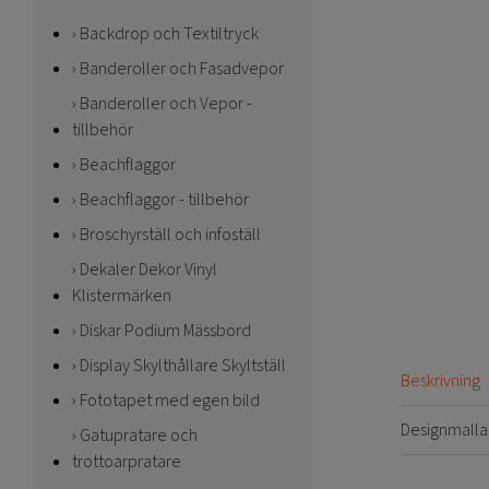
Backdrop och Textiltryck
Banderoller och Fasadvepor
Banderoller och Vepor -
tillbehör
Beachflaggor
Beachflaggor - tillbehör
Broschyrställ och infoställ
Dekaler Dekor Vinyl
Klistermärken
Diskar Podium Mässbord
Display Skylthållare Skyltställ
Beskrivning
Fototapet med egen bild
Designmalla
Gatupratare och
trottoarpratare