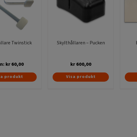
llare Twinstick
Skylthållaren – Pucken
ån:
kr
60,00
kr
600,00
Den
Den
sa produkt
Visa produkt
här
här
produkten
produkten
har
har
flera
flera
varianter.
varianter.
De
De
olika
olika
alternativen
alternativen