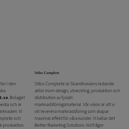
Stibo Complete
tör i den
Stibo Complete är Skandinaviens ledande
ska
aktör inom design, utveckling, produktion och
t.se
. Bolaget
distribution av fysiskt
media och är
marknadsföringsmaterial. Vår vision är att vi
arknaden. Vi
vill leverera marknadsföring som skapar
omplete och
maximal effekt för våra kunder. Vi kallar det
sk produktion.
Better Marketing Solutions. Vid frågor