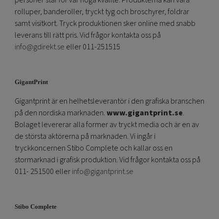
personer står för vår höga kvalité. Produkterna kan vara
rolluper, banderoller, tryckt tyg och broschyrer, foldrar
samt visitkort. Tryck produktionen sker online med snabb
leverans till rätt pris. Vid frågor kontakta oss på
info@gdirekt.se
eller 011-251515
GigantPrint
Gigantprint är en helhetsleverantör i den grafiska branschen
på den nordiska marknaden.
www.gigantprint.se
.
Bolaget levererar alla former av tryckt media och är en av
de största aktörerna på marknaden. Vi ingår i
tryckkoncernen Stibo Complete och kallar oss en
stormarknad i grafisk produktion. Vid frågor kontakta oss på
011- 251500 eller
info@gigantprint.se
Stibo Complete