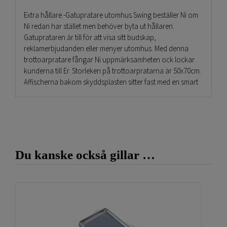
Extra hållare -Gatupratare utomhus Swing beställer Ni om
Ni redan har stället men behöver byta ut hållaren.
Gatuprataren är till för att visa sitt budskap,
reklamerbjudanden eller menyer utomhus. Med denna
trottoarpratare fångar Ni uppmärksamheten ock lockar
kunderna till Er. Storleken på trottoarpratarna är 50x70cm.
Affischerna bakom skyddsplasten sitter fast med en smart
magnetficka där magneten är placerad på ett sätt som gör
att vattnet inte kan rinna in i fickan och gör den därmed
näst intill regntät. Stommen eller foten fyller man med
vatten eller ännu bättre med sand. Då väger hela
gatustället 15 kilo.
Du kanske också gillar …
Det finns två smarta saker med denna gatupratare
utomhus Swing. Det ena är att foten har inbyggda hjul som
gör att man kan dra in och ut gatutalaren väldigt enkelt.
Det andra är att själva budskapet i form av en poster eller
affisch hänger och följer med som en pendel om det
blåser. På så sett välter inte gatustället och det rör på sig en
del vilket fångar uppmärksamheten bra.