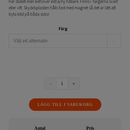
har stället men behöver extra/ny hållare. Finns i färgerna svart
eller vitt. Skyddsplasten hålls fast med magnet så det är lätt att
byta bild på båda sidor.
Färg

Extra
hållare
-
LÄGG TILL I VARUKORG
Gatupratare
utomhus
Swing
mängd
Antal
Pris