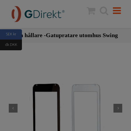
Fortsätt
till
innehållet
SEK kr
Extra hållare -Gatupratare utomhus Swing
dk DKK