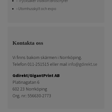
Trycksaker Visitkort Broschyrer
Utomhusskylt och expo
Kontakta oss
Vi finns bakom skärmen i Norrköping.
Telefon 011-251515 eller mail
info@gdirekt.se
Gdirekt/GigantPrint AB
Platinagatan 6
602 23 Norrköping
Org. nr: 556630-2773