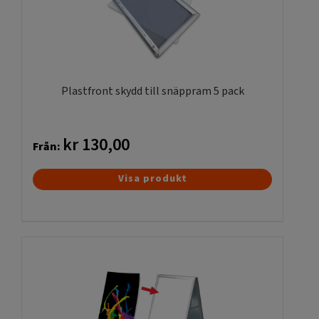
Beställ till en hållare till gatuställ som håller i vind
och blåst
Dessa gatupratare är tillverkade för att stå ute i vinden och
regnet samt snöoväder. Produkten har en lång livslängd
Plastfront skydd till snäppram 5 pack
och kvalitén är hög för att klara av alla förhållanden.
Gatupratare utomhus Swing är ett av våra nya och
moderna utomhussystem för att visa sitt budskap samt för
kr
130,00
Från:
att locka in kunder i affärer och butiker. De kan även
användas inomhus i köpcentrum och gallerier utanför
Den
Visa produkt
butikerna. Samt också för att visa vägen eller om det är
här
något speciellt event som man behöver upplysa om.
produkten
har
En modern trottoarpratare i vitt eller svart som tål tuffa
flera
förhållanden och har en lång livslängd. Det finns inga
utstickande detaljer som man kan snubbla på. Och det är
varianter.
mycket enkelt att byta poster/affischer i gatustället. Vill Ni se
De
mer vad vi gör så att företag syns? Kolla in oss på
olika
Instagram
. Behöver Ni råd, kontakta oss!
alternativen