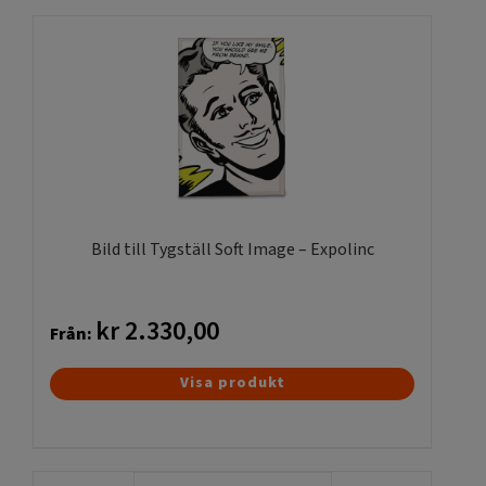
väljas
på
produktsidan
Bild till Tygställ Soft Image – Expolinc
kr
2.330,00
Från:
Den
Visa produkt
här
produkten
har
flera