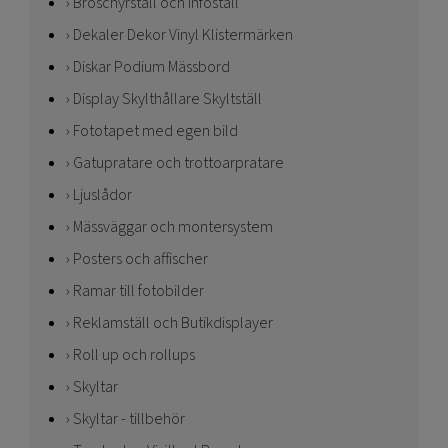
Broschyrställ och infoställ
Dekaler Dekor Vinyl Klistermärken
Diskar Podium Mässbord
Display Skylthållare Skyltställ
Fototapet med egen bild
Gatupratare och trottoarpratare
Ljuslådor
Mässväggar och montersystem
Posters och affischer
Ramar till fotobilder
Reklamställ och Butikdisplayer
Roll up och rollups
Skyltar
Skyltar - tillbehör