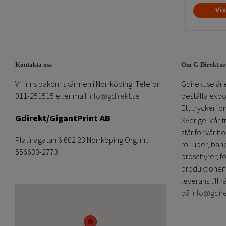
Vi
Kontakta oss
Om G-Direkt.se
Vi finns bakom skärmen i Norrköping. Telefon
Gdirekt.se är 
011-251515 eller mail
info@gdirekt.se
beställa expom
Ett tryckeri 
Gdirekt/GigantPrint AB
Sverige. Vår 
står för vår h
Platinagatan 6 602 23 Norrköping Org. nr:
rolluper, band
556630-2773
broschyrer, fo
produktionen
leverans till r
på
info@gdir