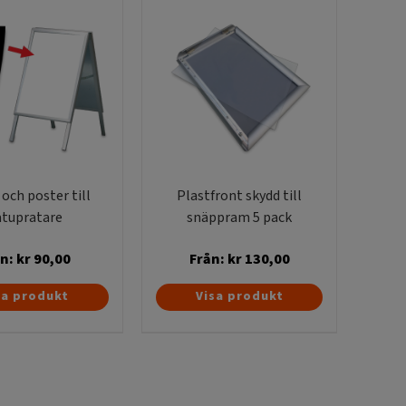
 och poster till
Plastfront skydd till
atupratare
snäppram 5 pack
ån:
kr
90,00
Från:
kr
130,00
Den
Den
sa produkt
Visa produkt
här
här
produkten
produkten
har
har
flera
flera
varianter.
varianter.