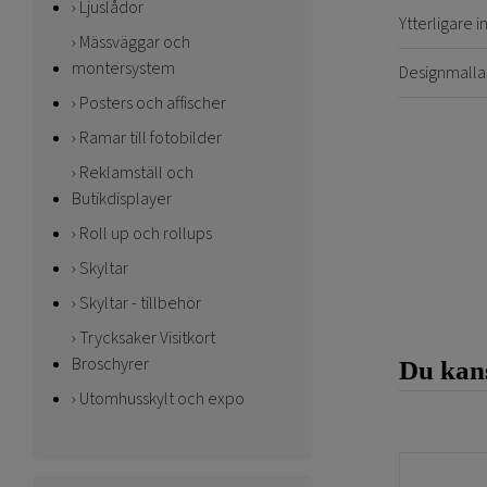
Ljuslådor
Ytterligare 
Mässväggar och
montersystem
Designmalla
Posters och affischer
Ramar till fotobilder
Reklamställ och
Butikdisplayer
Roll up och rollups
Skyltar
Skyltar - tillbehör
Trycksaker Visitkort
Broschyrer
Du kans
Utomhusskylt och expo