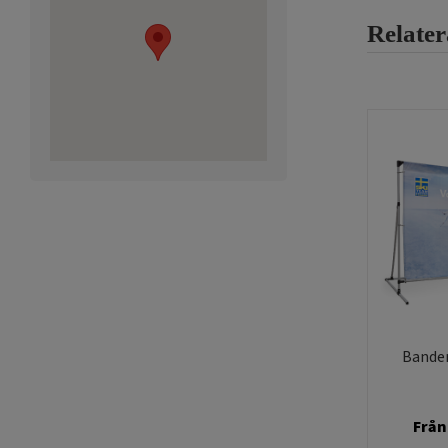
Relate
Bander
Från