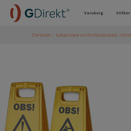
Varukorg
Villkor
Startsidan
Gatupratare och trottoarpratare
Utomh