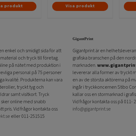
Den
Den
sa produkt
Visa produkt
här
här
produkten
produkten
har
har
flera
flera
GigantPrint
varianter.
varianter.
De
De
en enkel och smidigt sida för att
Gigantprint är en helhetsleveran
olika
olika
aterial och tryck till företag.
grafiska branschen på den nordi
alternativen
alternativen
online på nätet med produktion i
marknaden.
www.gigantprin
kan
kan
trevliga personal på 75 personer
levererar alla former av tryckt 
väljas
väljas
öga kvalité. Produkterna kan vara
en av de största aktörerna på m
på
på
eroller, tryckt tyg och
ingår i tryckkoncernen Stibo C
produktsidan
produktsidan
ldrar samt visitkort. Tryck
kallar oss en stormarknad i grafi
 sker online med snabb
Vid frågor kontakta oss på 011- 
ätt pris. Vid frågor kontakta oss
info@gigantprint.se
ekt.se
eller 011-251515