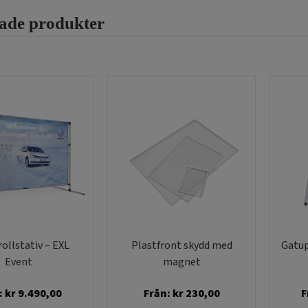
De
De
rade produkter
olika
olika
alternativen
alternativen
kan
kan
väljas
väljas
på
på
produktsidan
produktsidan
ollstativ – EXL
Plastfront skydd med
Gatup
Event
magnet
:
kr
9.490,00
Från:
kr
230,00
F