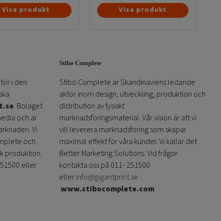
Den
Den
Visa produkt
Visa produkt
här
här
produkten
produkten
har
har
flera
flera
Stibo Complete
varianter.
varianter.
De
De
tör i den
Stibo Complete är Skandinaviens ledande
olika
olika
ska
aktör inom design, utveckling, produktion och
alternativen
alternativen
t.se
. Bolaget
distribution av fysiskt
kan
kan
media och är
marknadsföringsmaterial. Vår vision är att vi
väljas
väljas
arknaden. Vi
vill leverera marknadsföring som skapar
på
på
omplete och
maximal effekt för våra kunder. Vi kallar det
produktsidan
produktsidan
sk produktion.
Better Marketing Solutions. Vid frågor
251500 eller
kontakta oss på 011- 251500
eller
info@gigantprint.se
www.stibocomplete.com