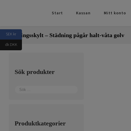
Fortsätt
till
Start
Kassan
Mitt konto
innehållet
SEK kr
Varningsskylt – Städning pågår halt-våta golv
dk DKK
Sök produkter
Produktkategorier