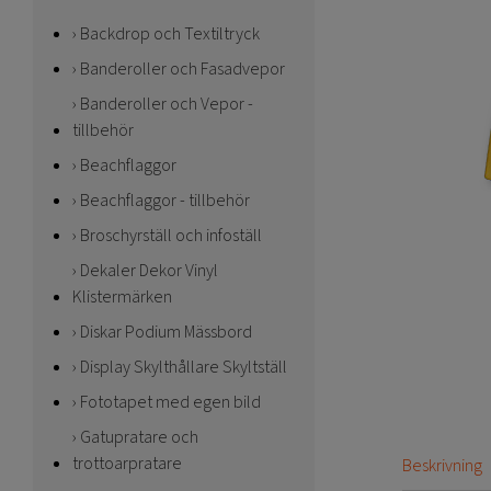
Backdrop och Textiltryck
Banderoller och Fasadvepor
Banderoller och Vepor -
tillbehör
Beachflaggor
Beachflaggor - tillbehör
Broschyrställ och infoställ
Dekaler Dekor Vinyl
Klistermärken
Diskar Podium Mässbord
Display Skylthållare Skyltställ
Fototapet med egen bild
Gatupratare och
trottoarpratare
Beskrivning