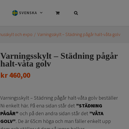
SVENSKA
usskylt och expo
Varningsskylt – Städning pågår halt-våta golv
Varningsskylt – Städning pågår
halt-våta golv
kr
460,00
Varningsskylt – Städning pågår halt-våta golv beställer
Ni enkelt här. På ena sidan står det
”STÄDNING
PÅGÅR”
och på den andra sidan står det
”VÅTA
GOLV”
. De är 65cm höga och man fäller enkelt upp