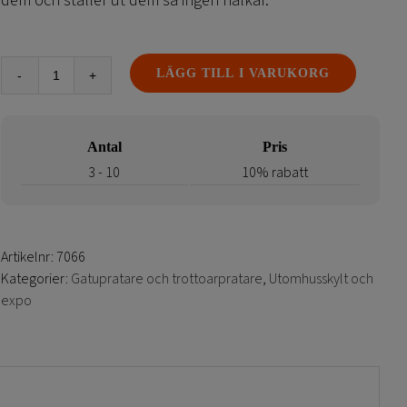
dem och ställer ut dem så ingen halkar.
LÄGG TILL I VARUKORG
Varningsskylt
-
Städning
Antal
Pris
pågår
halt-
3 - 10
10% rabatt
våta
golv
mängd
Artikelnr:
7066
Kategorier:
Gatupratare och trottoarpratare
,
Utomhusskylt och
expo