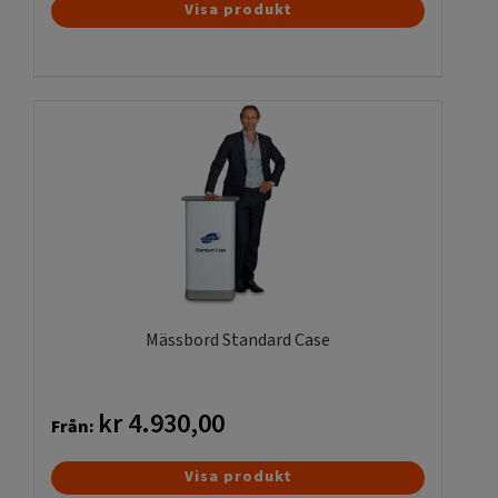
Visa produkt
Mässbord Standard Case
kr
4.930,00
Från:
Den
Visa produkt