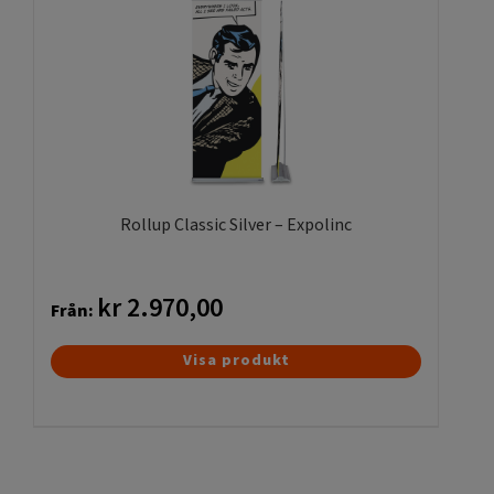
varianter.
De
olika
alternativen
kan
väljas
på
produktsidan
Rollup Classic Silver – Expolinc
kr
2.970,00
Från:
Den
Visa produkt
här
produkten
har
flera
varianter.