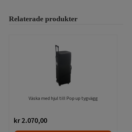
De
olika
Relaterade produkter
alternativen
kan
väljas
på
produktsidan
Väska med hjul till Pop up tygvägg
kr
2.070,00