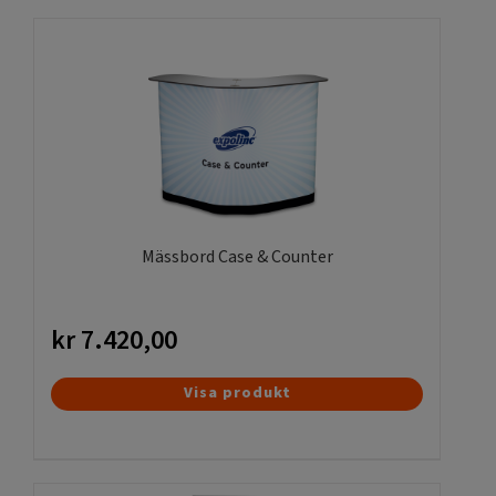
Mässbord Case & Counter
kr
7.420,00
Den
Visa produkt
här
produkten
har
flera