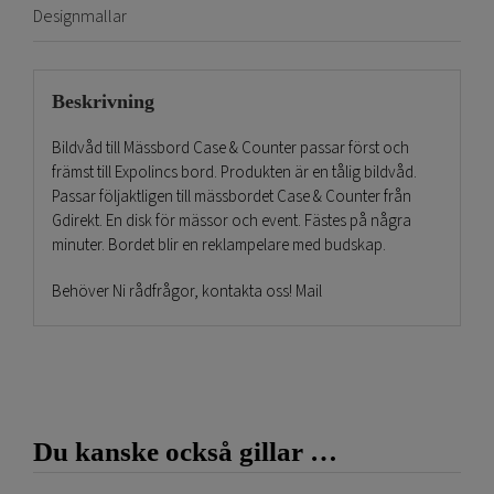
Designmallar
Beskrivning
Bildvåd till Mässbord Case & Counter passar först och
främst till Expolincs bord. Produkten är en tålig bildvåd.
Passar följaktligen till mässbordet Case & Counter från
Gdirekt. En disk för mässor och event. Fästes på några
minuter. Bordet blir en reklampelare med budskap.
Behöver Ni rådfrågor, kontakta oss! Mail
info@gdirekt.se
eller telefon 011-251515!
Slutligen, lycka till med ert event! Det kommer ge bästa
uppmärksamheten.
Du kanske också gillar …