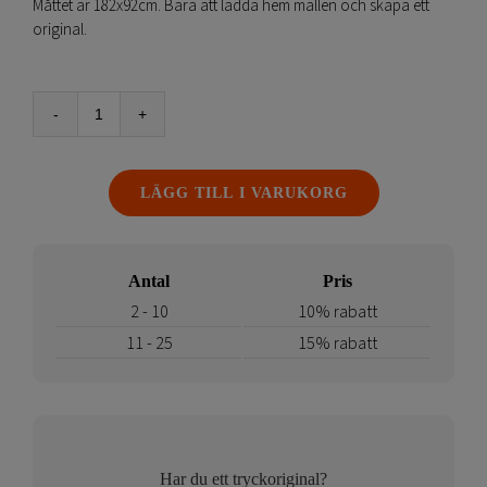
Måttet är 182x92cm. Bara att ladda hem mallen och skapa ett
original.
Bildvåd
till
Mässbord
LÄGG TILL I VARUKORG
Case
&
Counter
mängd
Antal
Pris
2 - 10
10% rabatt
11 - 25
15% rabatt
Har du ett tryckoriginal?