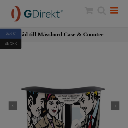
Fortsätt
till
innehållet
SEK kr
Bildvåd till Mässbord Case & Counter
dk DKK