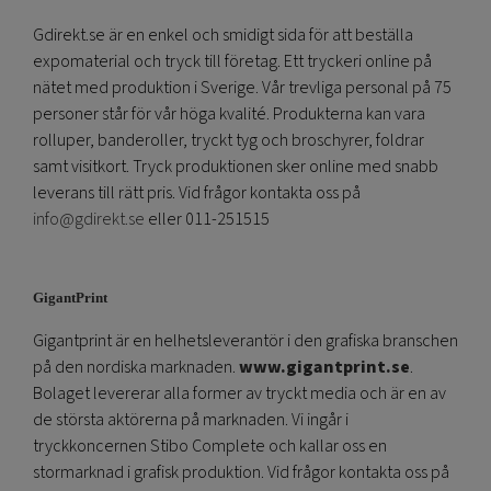
Gdirekt.se är en enkel och smidigt sida för att beställa
expomaterial och tryck till företag. Ett tryckeri online på
nätet med produktion i Sverige. Vår trevliga personal på 75
personer står för vår höga kvalité. Produkterna kan vara
rolluper, banderoller, tryckt tyg och broschyrer, foldrar
samt visitkort. Tryck produktionen sker online med snabb
leverans till rätt pris. Vid frågor kontakta oss på
info@gdirekt.se
eller 011-251515
GigantPrint
Gigantprint är en helhetsleverantör i den grafiska branschen
på den nordiska marknaden.
www.gigantprint.se
.
Bolaget levererar alla former av tryckt media och är en av
de största aktörerna på marknaden. Vi ingår i
tryckkoncernen Stibo Complete och kallar oss en
stormarknad i grafisk produktion. Vid frågor kontakta oss på