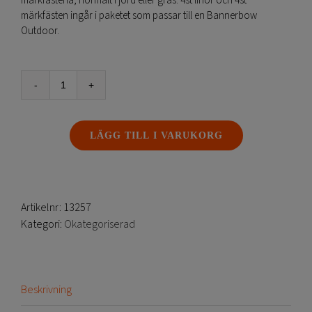
markfästena, normalt i jord eller gräs. 4st linor och 4st
märkfästen ingår i paketet som passar till en Bannerbow
Outdoor.
Bannerbow
-
Linor
LÄGG TILL I VARUKORG
&
fästen
mängd
Artikelnr:
13257
Kategori:
Okategoriserad
Beskrivning