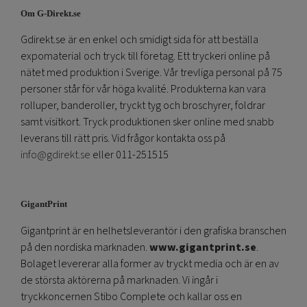
Om G-Direkt.se
Gdirekt.se är en enkel och smidigt sida för att beställa
expomaterial och tryck till företag. Ett tryckeri online på
nätet med produktion i Sverige. Vår trevliga personal på 75
personer står för vår höga kvalité. Produkterna kan vara
rolluper, banderoller, tryckt tyg och broschyrer, foldrar
samt visitkort. Tryck produktionen sker online med snabb
leverans till rätt pris. Vid frågor kontakta oss på
info@gdirekt.se
eller 011-251515
GigantPrint
Gigantprint är en helhetsleverantör i den grafiska branschen
på den nordiska marknaden.
www.gigantprint.se
.
Bolaget levererar alla former av tryckt media och är en av
de största aktörerna på marknaden. Vi ingår i
tryckkoncernen Stibo Complete och kallar oss en