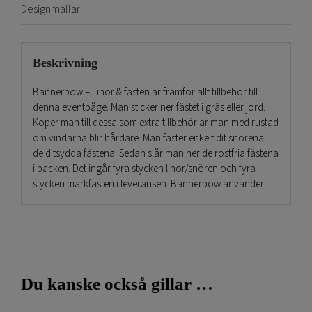
Designmallar
Beskrivning
Bannerbow – Linor & fästen är framför allt tillbehör till
denna eventbåge. Man sticker ner fästet i gräs eller jord.
Köper man till dessa som extra tillbehör är man med rustad
om vindarna blir hårdare. Man fäster enkelt dit snörena i
de ditsydda fästena. Sedan slår man ner de rostfria fästena
i backen. Det ingår fyra stycken linor/snören och fyra
stycken markfästen i leveransen. Bannerbow använder
man vid evenemang och event där det rör sig mycket folk
som exempelvis vid arenor och köpcentrum. Perfekt vid
lanseringar och demo för produkter och andra
aktiviteter. Bannerbow – Linor & fästen levererar Vi alltid på
kort tid.
Du kanske också gillar …
Man kan även köpa till extra vikter och det är hård
underlag som asfalt och betong,
klicka här!