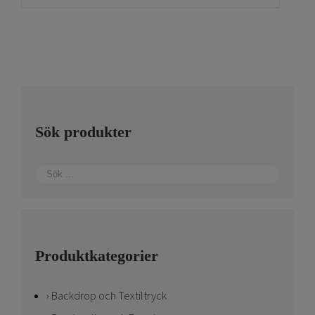
har
flera
varianter.
De
olika
alternativen
kan
Sök produkter
väljas
på
produktsidan
Produktkategorier
Backdrop och Textiltryck