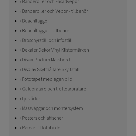
Banderoller och Fasadvepor
Banderoller och Vepor - tillbehör
Beachflaggor
Beachflaggor - tillbehör
Broschyrställ och infoställ
Dekaler Dekor Vinyl Klistermärken
Diskar Podium Mässbord
Display Skylthållare Skyltställ
Fototapet med egen bild
Gatupratare och trottoarpratare
Ljuslådor
Mässväggar och montersystem
Posters och affischer
Ramar till fotobilder