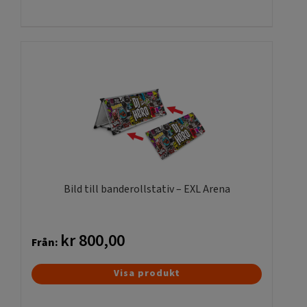
Bild till banderollstativ – EXL Arena
kr
800,00
Från:
Den
Visa produkt
här
produkten