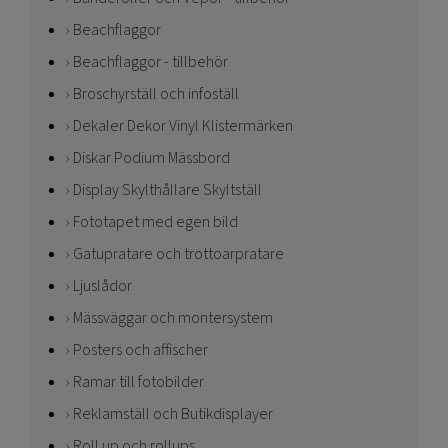
Beachflaggor
Beachflaggor - tillbehör
Broschyrställ och infoställ
Dekaler Dekor Vinyl Klistermärken
Diskar Podium Mässbord
Display Skylthållare Skyltställ
Fototapet med egen bild
Gatupratare och trottoarpratare
Ljuslådor
Mässväggar och montersystem
Posters och affischer
Ramar till fotobilder
Reklamställ och Butikdisplayer
Roll up och rollups