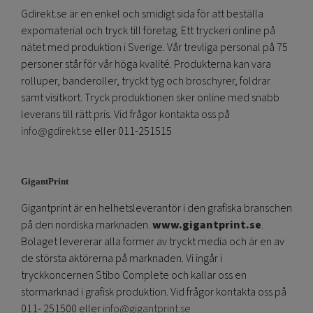
Gdirekt.se är en enkel och smidigt sida för att beställa
expomaterial och tryck till företag. Ett tryckeri online på
nätet med produktion i Sverige. Vår trevliga personal på 75
personer står för vår höga kvalité. Produkterna kan vara
rolluper, banderoller, tryckt tyg och broschyrer, foldrar
samt visitkort. Tryck produktionen sker online med snabb
leverans till rätt pris. Vid frågor kontakta oss på
info@gdirekt.se
eller 011-251515
GigantPrint
Gigantprint är en helhetsleverantör i den grafiska branschen
på den nordiska marknaden.
www.gigantprint.se
.
Bolaget levererar alla former av tryckt media och är en av
de största aktörerna på marknaden. Vi ingår i
tryckkoncernen Stibo Complete och kallar oss en
stormarknad i grafisk produktion. Vid frågor kontakta oss på
011- 251500 eller
info@gigantprint.se