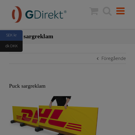
Fortsätt
till
innehållet
SEK kr
Puck sargreklam
dk DKK
Föregående
Puck sargreklam