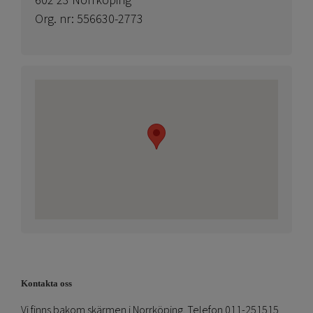
602 23 Norrköping
Org. nr: 556630-2773
Kontakta oss
Vi finns bakom skärmen i Norrköping. Telefon 011-251515