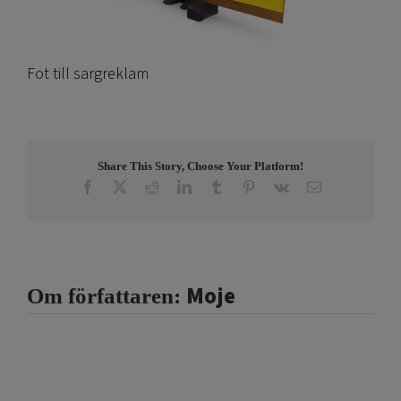
Fot till sargreklam
Share This Story, Choose Your Platform!
Facebook
X
Reddit
LinkedIn
Tumblr
Pinterest
Vk
E-
post
Moje
Om författaren: