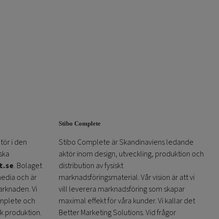
Stibo Complete
tör i den
Stibo Complete är Skandinaviens ledande
ska
aktör inom design, utveckling, produktion och
t.se
. Bolaget
distribution av fysiskt
media och är
marknadsföringsmaterial. Vår vision är att vi
arknaden. Vi
vill leverera marknadsföring som skapar
omplete och
maximal effekt för våra kunder. Vi kallar det
sk produktion.
Better Marketing Solutions. Vid frågor