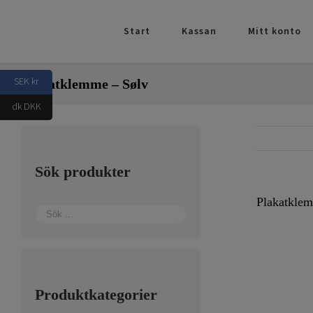
Fortsätt
till
Start
Kassan
Mitt konto
innehållet
SEK kr
Plakatklemme – Sølv
dk DKK
Sök produkter
Plakatkle
Produktkategorier