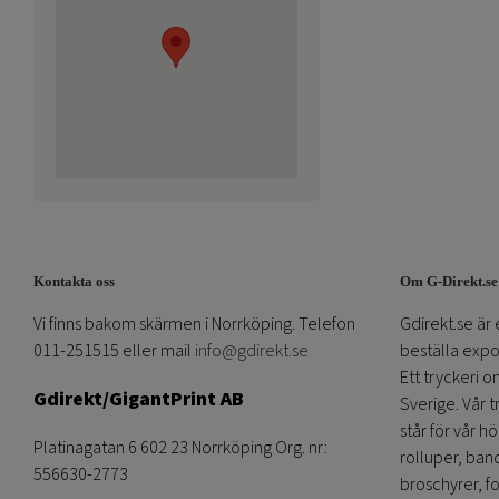
Kontakta oss
Om G-Direkt.se
Vi finns bakom skärmen i Norrköping. Telefon
Gdirekt.se är 
011-251515 eller mail
info@gdirekt.se
beställa expom
Ett tryckeri 
Gdirekt/GigantPrint AB
Sverige. Vår 
står för vår h
Platinagatan 6 602 23 Norrköping Org. nr:
rolluper, band
556630-2773
broschyrer, fo