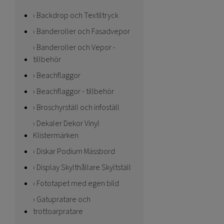
Backdrop och Textiltryck
Banderoller och Fasadvepor
Banderoller och Vepor -
tillbehör
Beachflaggor
Beachflaggor - tillbehör
Broschyrställ och infoställ
Dekaler Dekor Vinyl
Klistermärken
Diskar Podium Mässbord
Display Skylthållare Skyltställ
Fototapet med egen bild
Gatupratare och
trottoarpratare