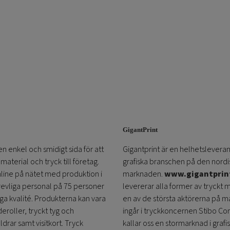
GigantPrint
en enkel och smidigt sida för att
Gigantprint är en helhetsleveran
aterial och tryck till företag.
grafiska branschen på den nordi
online på nätet med produktion i
marknaden.
www.gigantprin
trevliga personal på 75 personer
levererar alla former av tryckt 
öga kvalité. Produkterna kan vara
en av de största aktörerna på m
eroller, tryckt tyg och
ingår i tryckkoncernen Stibo C
ldrar samt visitkort. Tryck
kallar oss en stormarknad i grafi