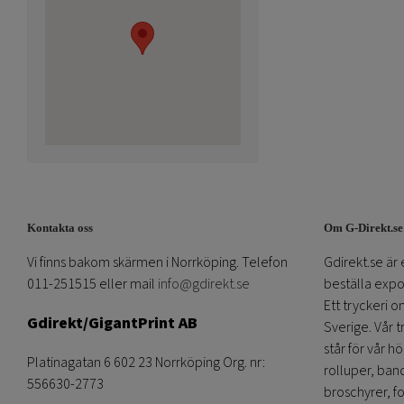
Kontakta oss
Om G-Direkt.se
Vi finns bakom skärmen i Norrköping. Telefon
Gdirekt.se är 
011-251515 eller mail
info@gdirekt.se
beställa expom
Ett tryckeri 
Gdirekt/GigantPrint AB
Sverige. Vår 
står för vår h
Platinagatan 6 602 23 Norrköping Org. nr:
rolluper, band
556630-2773
broschyrer, fo