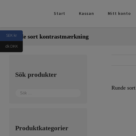
Fortsätt
till
Start
Kassan
Mitt konto
innehållet
SEK kr
Runde sort kontrastmærkning
dk DKK
Sök produkter
Runde sort
Produktkategorier