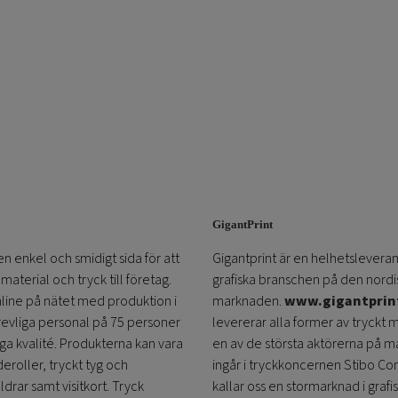
GigantPrint
en enkel och smidigt sida för att
Gigantprint är en helhetsleveran
aterial och tryck till företag.
grafiska branschen på den nordi
online på nätet med produktion i
marknaden.
www.gigantprin
trevliga personal på 75 personer
levererar alla former av tryckt 
öga kvalité. Produkterna kan vara
en av de största aktörerna på m
eroller, tryckt tyg och
ingår i tryckkoncernen Stibo C
ldrar samt visitkort. Tryck
kallar oss en stormarknad i grafi