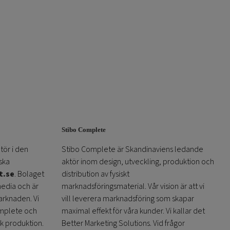
Stibo Complete
tör i den
Stibo Complete är Skandinaviens ledande
ska
aktör inom design, utveckling, produktion och
t.se
. Bolaget
distribution av fysiskt
media och är
marknadsföringsmaterial. Vår vision är att vi
arknaden. Vi
vill leverera marknadsföring som skapar
omplete och
maximal effekt för våra kunder. Vi kallar det
sk produktion.
Better Marketing Solutions. Vid frågor