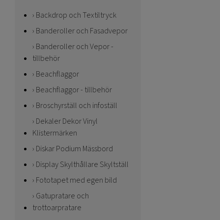
Backdrop och Textiltryck
Banderoller och Fasadvepor
Banderoller och Vepor -
tillbehör
Beachflaggor
Beachflaggor - tillbehör
Broschyrställ och infoställ
Dekaler Dekor Vinyl
Klistermärken
Diskar Podium Mässbord
Display Skylthållare Skyltställ
Fototapet med egen bild
Gatupratare och
trottoarpratare