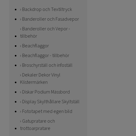
Backdrop och Textiltryck
Banderoller och Fasadvepor
Banderoller och Vepor -
tillbehör
Beachflaggor
Beachflaggor - tillbehör
Broschyrställ och infoställ
Dekaler Dekor Vinyl
Klistermärken
Diskar Podium Mässbord
Display Skylthållare Skyltställ
Fototapet med egen bild
Gatupratare och
trottoarpratare