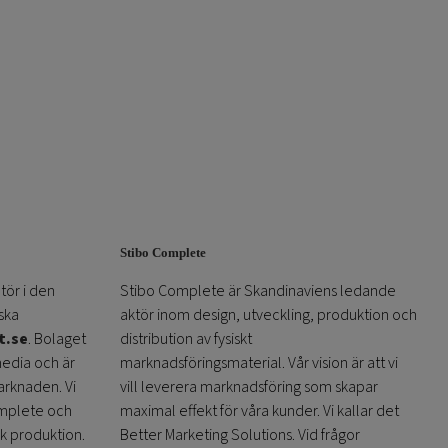
Stibo Complete
tör i den
Stibo Complete är Skandinaviens ledande
ska
aktör inom design, utveckling, produktion och
t.se
. Bolaget
distribution av fysiskt
media och är
marknadsföringsmaterial. Vår vision är att vi
arknaden. Vi
vill leverera marknadsföring som skapar
omplete och
maximal effekt för våra kunder. Vi kallar det
sk produktion.
Better Marketing Solutions. Vid frågor