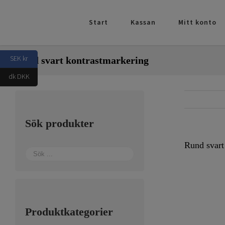
Fortsätt
till
Start
Kassan
Mitt konto
innehållet
SEK kr
Rund svart kontrastmarkering
dk DKK
Sök produkter
Rund svart
Produktkategorier