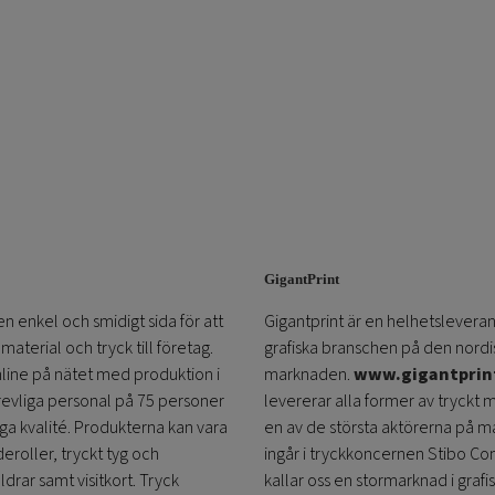
GigantPrint
en enkel och smidigt sida för att
Gigantprint är en helhetsleveran
aterial och tryck till företag.
grafiska branschen på den nordi
online på nätet med produktion i
marknaden.
www.gigantprin
trevliga personal på 75 personer
levererar alla former av tryckt 
öga kvalité. Produkterna kan vara
en av de största aktörerna på m
eroller, tryckt tyg och
ingår i tryckkoncernen Stibo C
ldrar samt visitkort. Tryck
kallar oss en stormarknad i grafi