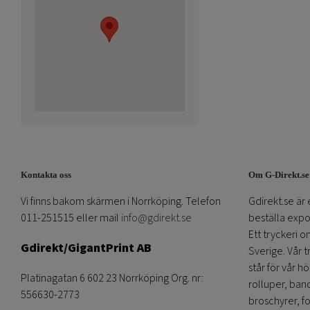
Kontakta oss
Om G-Direkt.se
Vi finns bakom skärmen i Norrköping. Telefon
Gdirekt.se är 
011-251515 eller mail
info@gdirekt.se
beställa expom
Ett tryckeri 
Gdirekt/GigantPrint AB
Sverige. Vår 
står för vår h
Platinagatan 6 602 23 Norrköping Org. nr:
rolluper, band
556630-2773
broschyrer, fo