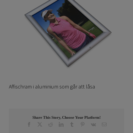
Affischram i aluminium som går att låsa
Share This Story, Choose Your Platform!
Facebook
X
Reddit
LinkedIn
Tumblr
Pinterest
Vk
E-
post