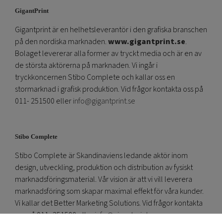
GigantPrint
Gigantprint är en helhetsleverantör i den grafiska branschen
på den nordiska marknaden.
www.gigantprint.se
.
Bolaget levererar alla former av tryckt media och är en av
de största aktörerna på marknaden. Vi ingår i
tryckkoncernen Stibo Complete och kallar oss en
stormarknad i grafisk produktion. Vid frågor kontakta oss på
011- 251500 eller
info@gigantprint.se
Stibo Complete
Stibo Complete är Skandinaviens ledande aktör inom
design, utveckling, produktion och distribution av fysiskt
marknadsföringsmaterial. Vår vision är att vi vill leverera
marknadsföring som skapar maximal effekt för våra kunder.
Vi kallar det Better Marketing Solutions. Vid frågor kontakta
oss på 011- 251500 eller
info@gigantprint.se