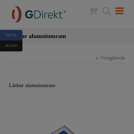
Fortsätt
till
innehållet
SEK kr
Låsbar alumniumram
dk DKK
Föregående
Låsbar alumniumram