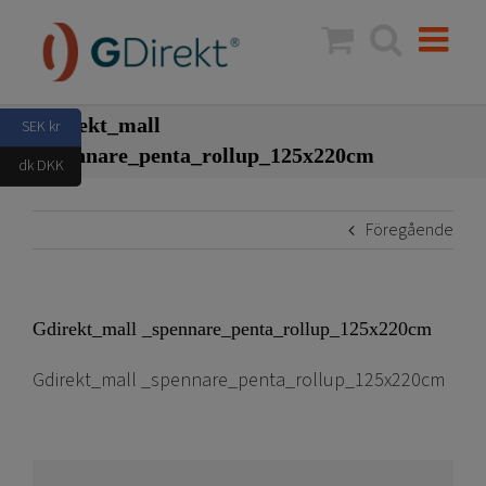
Fortsätt
till
innehållet
Gdirekt_mall
SEK kr
_spennare_penta_rollup_125x220cm
dk DKK
Föregående
Gdirekt_mall _spennare_penta_rollup_125x220cm
Gdirekt_mall _spennare_penta_rollup_125x220cm