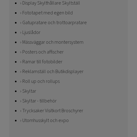
Display Skylthållare Skyltställ
Fototapet med egen bild
Gatupratare och trottoarpratare
Ljuslådor
Mässväggar och montersystem
Posters och affischer
Ramar till fotobilder
Reklamställ och Butikdisplayer
Roll up och rollups
Skyltar
Skyltar - tillbehör
Trycksaker Visitkort Broschyrer
Utomhusskylt och expo