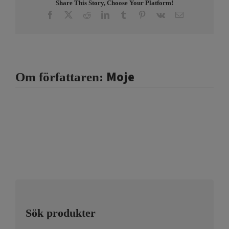
Share This Story, Choose Your Platform!
Facebook
X
Reddit
LinkedIn
Tumblr
Pinterest
Vk
E-
post
Moje
Om författaren:
Sök produkter