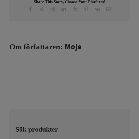
Share This Story, Choose Your Platform!
Facebook
X
Reddit
LinkedIn
Tumblr
Pinterest
Vk
E-
post
Moje
Om författaren:
Sök produkter