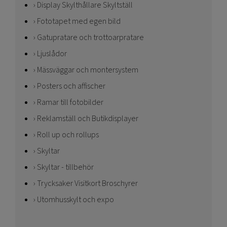
Display Skylthållare Skyltställ
Fototapet med egen bild
Gatupratare och trottoarpratare
Ljuslådor
Mässväggar och montersystem
Posters och affischer
Ramar till fotobilder
Reklamställ och Butikdisplayer
Roll up och rollups
Skyltar
Skyltar - tillbehör
Trycksaker Visitkort Broschyrer
Utomhusskylt och expo