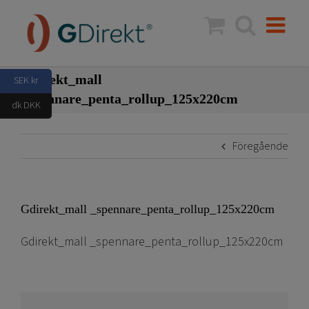
Fortsätt
till
innehållet
Gdirekt_mall
SEK kr
_spennare_penta_rollup_125x220cm
dk DKK
Föregående
Gdirekt_mall _spennare_penta_rollup_125x220cm
Gdirekt_mall _spennare_penta_rollup_125x220cm