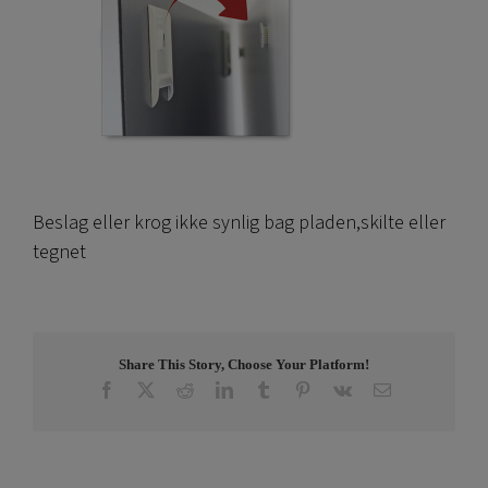
Beslag eller krog ikke synlig bag pladen,skilte eller
tegnet
Share This Story, Choose Your Platform!
Facebook
X
Reddit
LinkedIn
Tumblr
Pinterest
Vk
E-
post