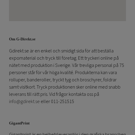
Om G-Direkt.se
Gdirekt.se är en enkel och smidigt sida för att beställa
expomaterial och tryck till företag. Ett tryckeri online på
nätet med produktion i Sverige. Vår trevliga personal på 75
personer står för vår höga kvalité. Produkterna kan vara
rolluper, banderoller, tryckt tyg och broschyrer, foldrar
samt visitkort. Tryck produktionen sker online med snabb
leverans till rätt pris. Vid frågor kontakta oss på
info@gdirekt.se
eller 011-251515
GigantPrint
Gigantprint är en helhetsleverantör i den grafiska branschen