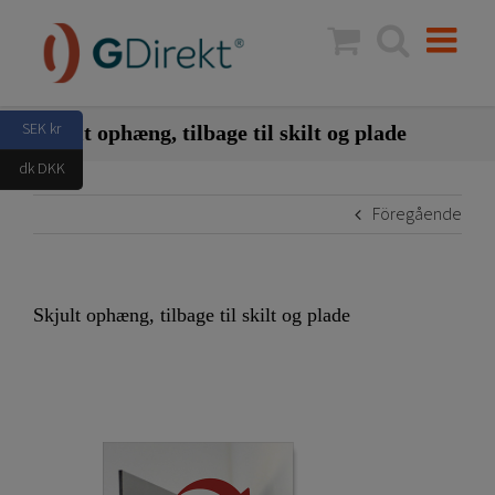
Fortsätt
till
innehållet
SEK kr
Skjult ophæng, tilbage til skilt og plade
dk DKK
Föregående
Skjult ophæng, tilbage til skilt og plade