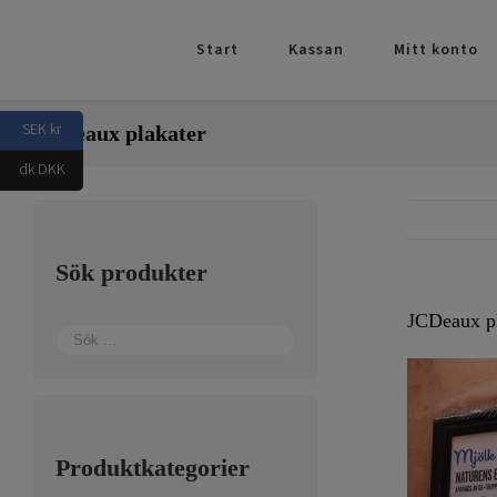
Fortsätt
till
Start
Kassan
Mitt konto
innehållet
SEK kr
JCDeaux plakater
dk DKK
Sök produkter
JCDeaux pl
Produktkategorier