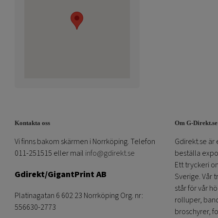
Kontakta oss
Om G-Direkt.se
Vi finns bakom skärmen i Norrköping. Telefon
Gdirekt.se är 
011-251515 eller mail
info@gdirekt.se
beställa expom
Ett tryckeri 
Gdirekt/GigantPrint AB
Sverige. Vår 
står för vår h
Platinagatan 6 602 23 Norrköping Org. nr:
rolluper, band
556630-2773
broschyrer, fo