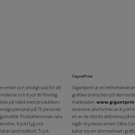
GigantPrint
en enkel och smidigt sida för att
Gigantprint är en helhetsleveran
aterial och tryck till företag.
grafiska branschen på den nordi
online på nätet med produktion i
marknaden.
www.gigantprin
trevliga personal på 75 personer
levererar alla former av tryckt 
öga kvalité. Produkterna kan vara
en av de största aktörerna på m
eroller, tryckt tyg och
ingår i tryckkoncernen Stibo C
ldrar samt visitkort. Tryck
kallar oss en stormarknad i grafi