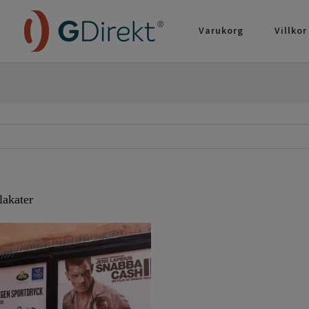
Varukorg
Villkor
akater