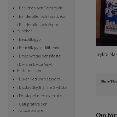
Backdrop och Textiltryck
Banderoller och Fasadvepor
Banderoller och Vepor -
tillbehör
Beachflaggor
Beachflaggor - tillbehör
Trykte pla
Broschyrställ och infoställ
Dekaler Dekor Vinyl
Klistermärken
Diskar Podium Mässbord
Share This
Display Skylthållare Skyltställ
Fototapet med egen bild
Gatupratare och
trottoarpratare
Om för