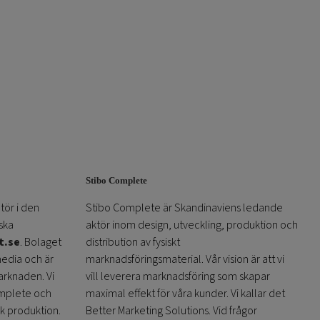
Stibo Complete
tör i den
Stibo Complete är Skandinaviens ledande
ska
aktör inom design, utveckling, produktion och
t.se
. Bolaget
distribution av fysiskt
media och är
marknadsföringsmaterial. Vår vision är att vi
arknaden. Vi
vill leverera marknadsföring som skapar
omplete och
maximal effekt för våra kunder. Vi kallar det
sk produktion.
Better Marketing Solutions. Vid frågor