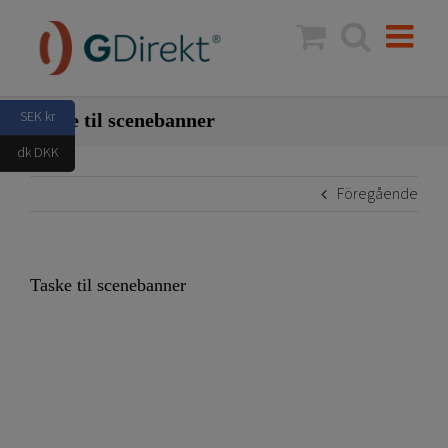
Fortsätt
till
innehållet
SEK kr
Taske til scenebanner
dk DKK
Föregående
Taske til scenebanner