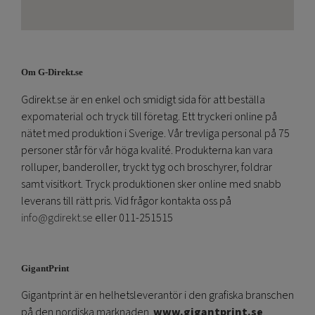
Om G-Direkt.se
Gdirekt.se är en enkel och smidigt sida för att beställa
expomaterial och tryck till företag. Ett tryckeri online på
nätet med produktion i Sverige. Vår trevliga personal på 75
personer står för vår höga kvalité. Produkterna kan vara
rolluper, banderoller, tryckt tyg och broschyrer, foldrar
samt visitkort. Tryck produktionen sker online med snabb
leverans till rätt pris. Vid frågor kontakta oss på
info@gdirekt.se
eller 011-251515
GigantPrint
Gigantprint är en helhetsleverantör i den grafiska branschen
på den nordiska marknaden.
www.gigantprint.se
.