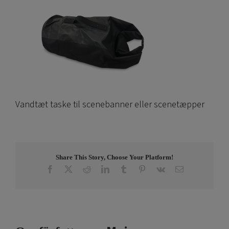
Vandtæt taske til scenebanner eller scenetæpper
Share This Story, Choose Your Platform!
Facebook
X
Reddit
LinkedIn
Tumblr
Pinterest
Vk
E-
post