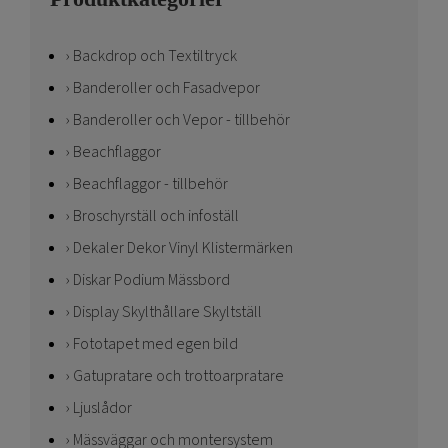
Backdrop och Textiltryck
Banderoller och Fasadvepor
Banderoller och Vepor - tillbehör
Beachflaggor
Beachflaggor - tillbehör
Broschyrställ och infoställ
Dekaler Dekor Vinyl Klistermärken
Diskar Podium Mässbord
Display Skylthållare Skyltställ
Fototapet med egen bild
Gatupratare och trottoarpratare
Ljuslådor
Mässväggar och montersystem