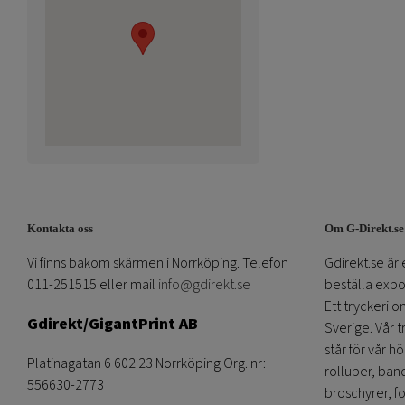
Kontakta oss
Om G-Direkt.se
Vi finns bakom skärmen i Norrköping. Telefon
Gdirekt.se är 
011-251515 eller mail
info@gdirekt.se
beställa expom
Ett tryckeri 
Gdirekt/GigantPrint AB
Sverige. Vår 
står för vår h
Platinagatan 6 602 23 Norrköping Org. nr:
rolluper, band
556630-2773
broschyrer, fo