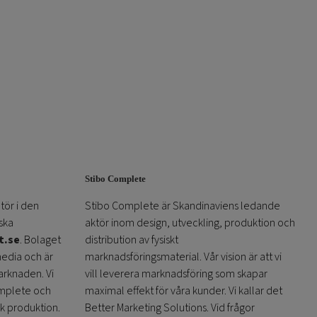
Stibo Complete
tör i den
Stibo Complete är Skandinaviens ledande
ska
aktör inom design, utveckling, produktion och
t.se
. Bolaget
distribution av fysiskt
media och är
marknadsföringsmaterial. Vår vision är att vi
arknaden. Vi
vill leverera marknadsföring som skapar
omplete och
maximal effekt för våra kunder. Vi kallar det
sk produktion.
Better Marketing Solutions. Vid frågor