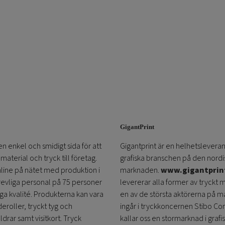
GigantPrint
en enkel och smidigt sida för att
Gigantprint är en helhetsleveran
aterial och tryck till företag.
grafiska branschen på den nordi
online på nätet med produktion i
marknaden.
www.gigantprin
trevliga personal på 75 personer
levererar alla former av tryckt 
öga kvalité. Produkterna kan vara
en av de största aktörerna på m
eroller, tryckt tyg och
ingår i tryckkoncernen Stibo C
ldrar samt visitkort. Tryck
kallar oss en stormarknad i grafi