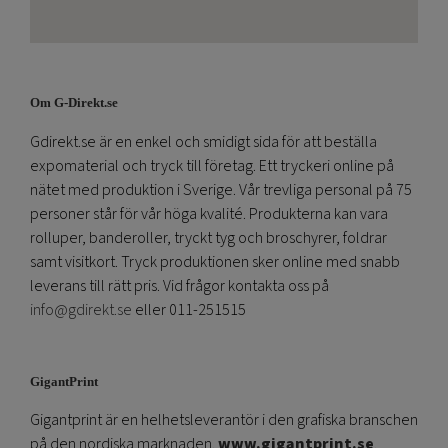
Om G-Direkt.se
Gdirekt.se är en enkel och smidigt sida för att beställa
expomaterial och tryck till företag. Ett tryckeri online på
nätet med produktion i Sverige. Vår trevliga personal på 75
personer står för vår höga kvalité. Produkterna kan vara
rolluper, banderoller, tryckt tyg och broschyrer, foldrar
samt visitkort. Tryck produktionen sker online med snabb
leverans till rätt pris. Vid frågor kontakta oss på
info@gdirekt.se
eller 011-251515
GigantPrint
Gigantprint är en helhetsleverantör i den grafiska branschen
på den nordiska marknaden.
www.gigantprint.se
.