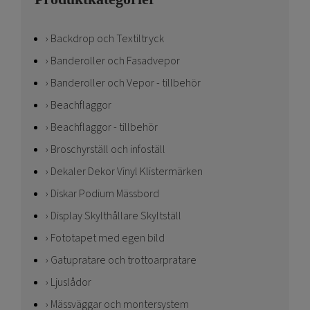
Backdrop och Textiltryck
Banderoller och Fasadvepor
Banderoller och Vepor - tillbehör
Beachflaggor
Beachflaggor - tillbehör
Broschyrställ och infoställ
Dekaler Dekor Vinyl Klistermärken
Diskar Podium Mässbord
Display Skylthållare Skyltställ
Fototapet med egen bild
Gatupratare och trottoarpratare
Ljuslådor
Mässväggar och montersystem