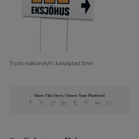
Tryckt mäklarskylt i kanalplast 5mm
Share This Story, Choose Your Platform!
Facebook
X
Reddit
LinkedIn
Tumblr
Pinterest
Vk
E-
post