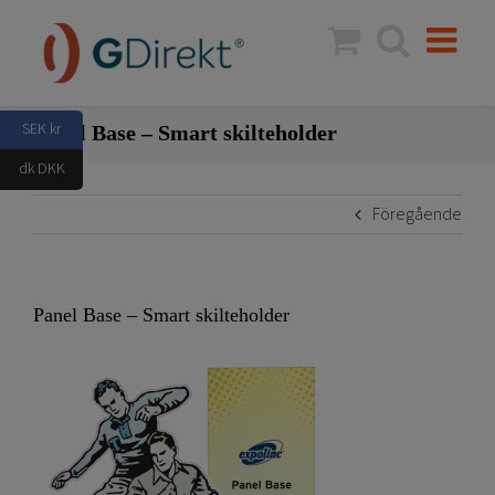
Fortsätt
till
innehållet
SEK kr
Panel Base – Smart skilteholder
dk DKK
Föregående
Panel Base – Smart skilteholder