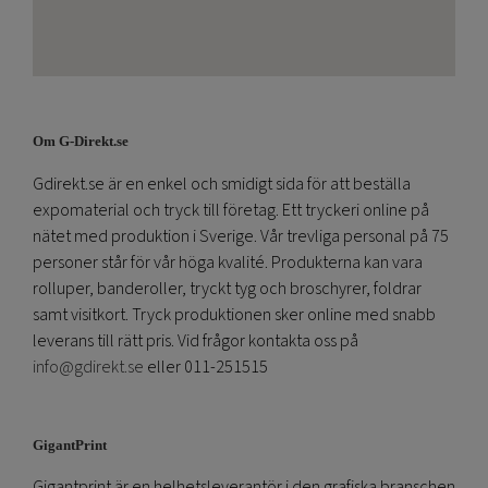
Om G-Direkt.se
Gdirekt.se är en enkel och smidigt sida för att beställa
expomaterial och tryck till företag. Ett tryckeri online på
nätet med produktion i Sverige. Vår trevliga personal på 75
personer står för vår höga kvalité. Produkterna kan vara
rolluper, banderoller, tryckt tyg och broschyrer, foldrar
samt visitkort. Tryck produktionen sker online med snabb
leverans till rätt pris. Vid frågor kontakta oss på
info@gdirekt.se
eller 011-251515
GigantPrint
Gigantprint är en helhetsleverantör i den grafiska branschen