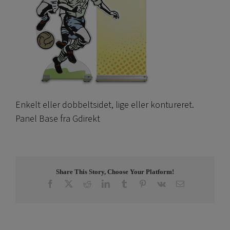
Enkelt eller dobbeltsidet, lige eller kontureret.
Panel Base fra Gdirekt
Share This Story, Choose Your Platform!
Facebook
X
Reddit
LinkedIn
Tumblr
Pinterest
Vk
E-
post