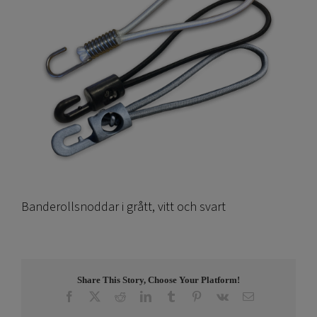
Banderollsnoddar i grått, vitt och svart
Share This Story, Choose Your Platform!
Facebook
X
Reddit
LinkedIn
Tumblr
Pinterest
Vk
E-
post