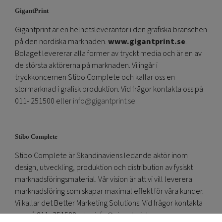
GigantPrint
Gigantprint är en helhetsleverantör i den grafiska branschen
på den nordiska marknaden.
www.gigantprint.se
.
Bolaget levererar alla former av tryckt media och är en av
de största aktörerna på marknaden. Vi ingår i
tryckkoncernen Stibo Complete och kallar oss en
stormarknad i grafisk produktion. Vid frågor kontakta oss på
011- 251500 eller
info@gigantprint.se
Stibo Complete
Stibo Complete är Skandinaviens ledande aktör inom
design, utveckling, produktion och distribution av fysiskt
marknadsföringsmaterial. Vår vision är att vi vill leverera
marknadsföring som skapar maximal effekt för våra kunder.
Vi kallar det Better Marketing Solutions. Vid frågor kontakta
oss på 011- 251500 eller
info@gigantprint.se