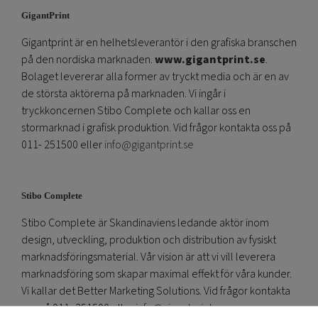
GigantPrint
Gigantprint är en helhetsleverantör i den grafiska branschen
på den nordiska marknaden.
www.gigantprint.se
.
Bolaget levererar alla former av tryckt media och är en av
de största aktörerna på marknaden. Vi ingår i
tryckkoncernen Stibo Complete och kallar oss en
stormarknad i grafisk produktion. Vid frågor kontakta oss på
011- 251500 eller
info@gigantprint.se
Stibo Complete
Stibo Complete är Skandinaviens ledande aktör inom
design, utveckling, produktion och distribution av fysiskt
marknadsföringsmaterial. Vår vision är att vi vill leverera
marknadsföring som skapar maximal effekt för våra kunder.
Vi kallar det Better Marketing Solutions. Vid frågor kontakta
oss på 011- 251500 eller
info@gigantprint.se