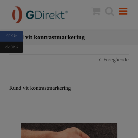
Fortsätt
till
innehållet
SEK kr
Rund vit kontrastmarkering
dk DKK
Föregående
Rund vit kontrastmarkering