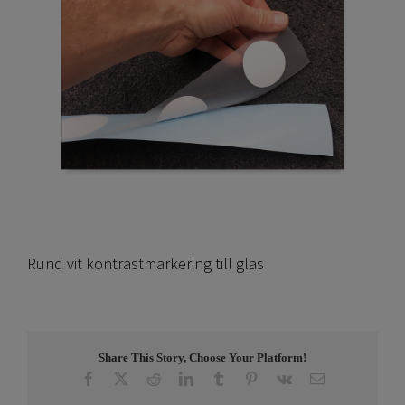
Rund vit kontrastmarkering till glas
Share This Story, Choose Your Platform!
Facebook
X
Reddit
LinkedIn
Tumblr
Pinterest
Vk
E-
post