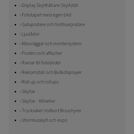
Display Skylthållare Skyltställ
Fototapet med egen bild
Gatupratare och trottoarpratare
Ljuslådor
Mässväggar och montersystem
Posters och affischer
Ramar till fotobilder
Reklamställ och Butikdisplayer
Roll up och rollups
Skyltar
Skyltar - tillbehör
Trycksaker Visitkort Broschyrer
Utomhusskylt och expo