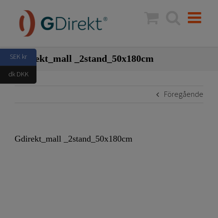
Fortsätt
till
innehållet
SEK kr
Gdirekt_mall _2stand_50x180cm
dk DKK
Föregående
Gdirekt_mall _2stand_50x180cm