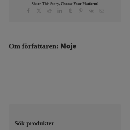
Share This Story, Choose Your Platform!
Facebook
X
Reddit
LinkedIn
Tumblr
Pinterest
Vk
E-
post
Moje
Om författaren:
Sök produkter