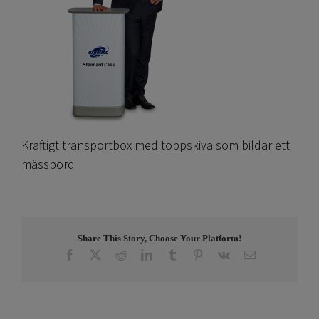
Kraftigt transportbox med toppskiva som bildar ett
mässbord
Share This Story, Choose Your Platform!
Facebook
X
Reddit
LinkedIn
Tumblr
Pinterest
Vk
E-
post