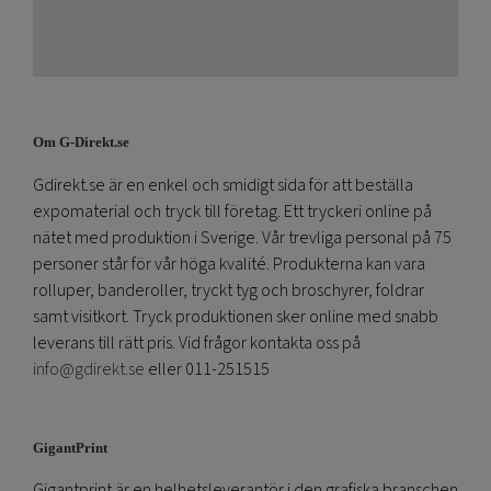
Om G-Direkt.se
Gdirekt.se är en enkel och smidigt sida för att beställa
expomaterial och tryck till företag. Ett tryckeri online på
nätet med produktion i Sverige. Vår trevliga personal på 75
personer står för vår höga kvalité. Produkterna kan vara
rolluper, banderoller, tryckt tyg och broschyrer, foldrar
samt visitkort. Tryck produktionen sker online med snabb
leverans till rätt pris. Vid frågor kontakta oss på
info@gdirekt.se
eller 011-251515
GigantPrint
Gigantprint är en helhetsleverantör i den grafiska branschen