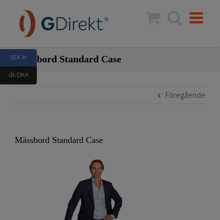
Fortsätt
till
innehållet
SEK kr
Mässbord Standard Case
dk DKK
Föregående
Mässbord Standard Case