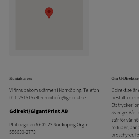
Kontakta oss
Om G-Direkt.se
Vi finns bakom skärmen i Norrköping. Telefon
Gdirekt.se är 
011-251515 eller mail
info@gdirekt.se
beställa expom
Ett tryckeri 
Gdirekt/GigantPrint AB
Sverige. Vår 
står för vår h
Platinagatan 6 602 23 Norrköping Org. nr:
rolluper, band
556630-2773
broschyrer, fo