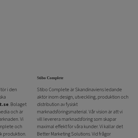
Stibo Complete
tör i den
Stibo Complete är Skandinaviens ledande
ska
aktör inom design, utveckling, produktion och
t.se
. Bolaget
distribution av fysiskt
media och är
marknadsföringsmaterial. Vår vision är att vi
arknaden. Vi
vill leverera marknadsföring som skapar
omplete och
maximal effekt för våra kunder. Vi kallar det
sk produktion.
Better Marketing Solutions. Vid frågor