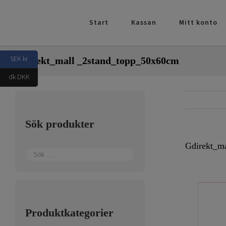
Fortsätt
till
Start
Kassan
Mitt konto
innehållet
SEK kr
Gdirekt_mall _2stand_topp_50x60cm
dk DKK
Sök produkter
Gdirekt_m
Produktkategorier