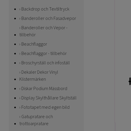
Backdrop och Textiltryck
Banderoller och Fasadvepor
Banderoller och Vepor -
tillbehör
Beachflaggor
Beachflaggor - tillbehör
Broschyrställ och infoställ
Dekaler Dekor Vinyl
Klistermärken
Diskar Podium Mässbord
Display Skylthållare Skyltställ
Fototapet med egen bild
Gatupratare och
trottoarpratare