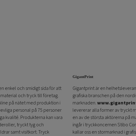
GigantPrint
en enkel och smidigt sida för att
Gigantprint är en helhetsleveran
aterial och tryck till företag.
grafiska branschen på den nordi
online på nätet med produktion i
marknaden.
www.gigantprin
trevliga personal på 75 personer
levererar alla former av tryckt 
öga kvalité. Produkterna kan vara
en av de största aktörerna på m
eroller, tryckt tyg och
ingår i tryckkoncernen Stibo C
ldrar samt visitkort. Tryck
kallar oss en stormarknad i grafi