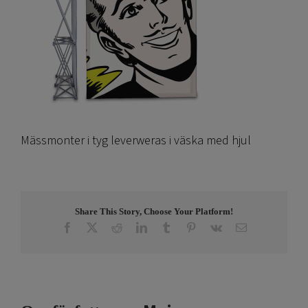
Mässmonter i tyg leverweras i väska med hjul
Share This Story, Choose Your Platform!
Facebook
X
Reddit
LinkedIn
Tumblr
Pinterest
Vk
E-
post