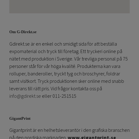
Om G-Direkt.se
Gdirekt.se är en enkel och smidigt sida för att beställa
expomaterial och tryck till företag. Ett tryckeri online på
nätet med produktion i Sverige. Vår trevliga personal på 75
personer står för vår höga kvalité. Produkterna kan vara
rolluper, banderoller, tryckt tyg och broschyrer, foldrar
samt visitkort. Tryck produktionen sker online med snabb
leverans till rätt pris. Vid frågor kontakta oss på
info@gdirekt.se
eller 011-251515
GigantPrint
Gigantprint är en helhetsleverantör i den grafiska branschen
på den nordiska marknaden.
www.gigantprint.se
.