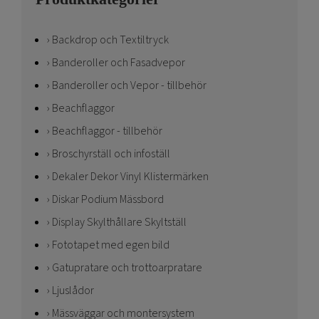
Backdrop och Textiltryck
Banderoller och Fasadvepor
Banderoller och Vepor - tillbehör
Beachflaggor
Beachflaggor - tillbehör
Broschyrställ och infoställ
Dekaler Dekor Vinyl Klistermärken
Diskar Podium Mässbord
Display Skylthållare Skyltställ
Fototapet med egen bild
Gatupratare och trottoarpratare
Ljuslådor
Mässväggar och montersystem