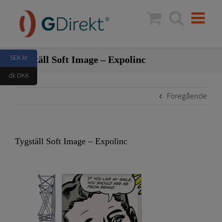
Fortsätt
till
innehållet
SEK kr
Tygställ Soft Image – Expolinc
dk DKK
Föregående
Tygställ Soft Image – Expolinc