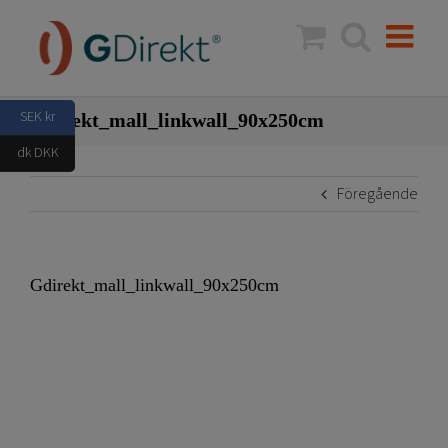
Fortsätt
till
innehållet
SEK kr
Gdirekt_mall_linkwall_90x250cm
dk DKK
Föregående
Gdirekt_mall_linkwall_90x250cm