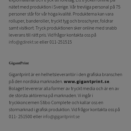
expomaterial och tryck till företag. Ett tryckeri online på
nätet med produktion i Sverige. Vår trevliga personal på 75
personer står för vår höga kvalité. Produkterna kan vara
rolluper, banderoller, tryckt tyg och broschyrer, foldrar
samt visitkort. Tryck produktionen sker online med snabb
leverans till rätt pris. Vid frågor kontakta oss på
info@gdirekt.se
eller 011-251515
GigantPrint
Gigantprint är en helhetsleverantör i den grafiska branschen
på den nordiska marknaden.
www.gigantprint.se
.
Bolaget levererar alla former av tryckt media och är en av
de största aktörerna på marknaden. Vi ingår i
tryckkoncernen Stibo Complete och kallar oss en
stormarknad i grafisk produktion. Vid frågor kontakta oss på
011- 251500 eller
info@gigantprint.se