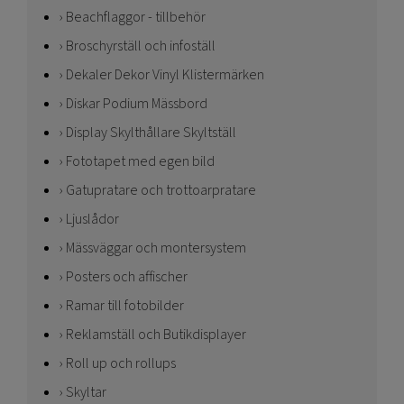
Beachflaggor - tillbehör
Broschyrställ och infoställ
Dekaler Dekor Vinyl Klistermärken
Diskar Podium Mässbord
Display Skylthållare Skyltställ
Fototapet med egen bild
Gatupratare och trottoarpratare
Ljuslådor
Mässväggar och montersystem
Posters och affischer
Ramar till fotobilder
Reklamställ och Butikdisplayer
Roll up och rollups
Skyltar