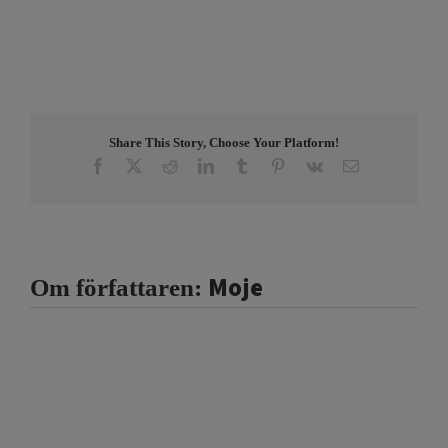
Share This Story, Choose Your Platform!
Facebook
X
Reddit
LinkedIn
Tumblr
Pinterest
Vk
E-
post
Moje
Om författaren: