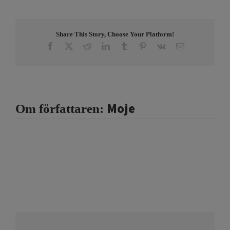
Share This Story, Choose Your Platform!
Facebook
X
Reddit
LinkedIn
Tumblr
Pinterest
Vk
E-
post
Moje
Om författaren: