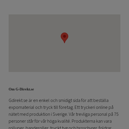
Om G-Direkt.se
Gdirekt.se är en enkel och smidigt sida för att beställa
expomaterial och tryck till företag. Ett tryckeri online på
nätet med produktion i Sverige. Vår trevliga personal på 75
personer står för vår höga kvalité. Produkterna kan vara
rolluper, banderoller, tryckt tyg och broschyrer, foldrar