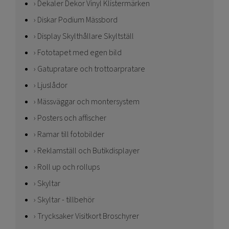
Dekaler Dekor Vinyl Klistermärken
Diskar Podium Mässbord
Display Skylthållare Skyltställ
Fototapet med egen bild
Gatupratare och trottoarpratare
Ljuslådor
Mässväggar och montersystem
Posters och affischer
Ramar till fotobilder
Reklamställ och Butikdisplayer
Roll up och rollups
Skyltar
Skyltar - tillbehör
Trycksaker Visitkort Broschyrer