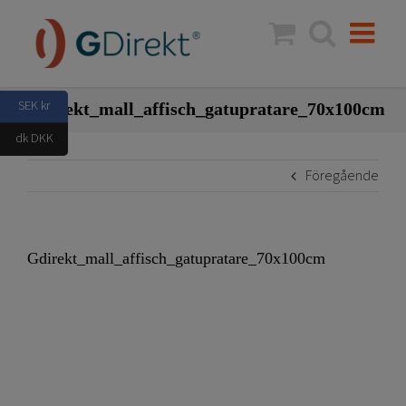
Fortsätt
till
innehållet
SEK kr
Gdirekt_mall_affisch_gatupratare_70x100cm
dk DKK
Föregående
Gdirekt_mall_affisch_gatupratare_70x100cm