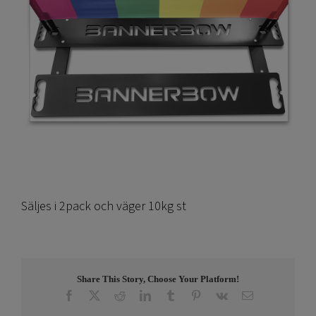
Säljes i 2pack och väger 10kg st
Share This Story, Choose Your Platform!
Facebook
X
Reddit
LinkedIn
Tumblr
Pinterest
Vk
E-
post