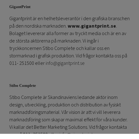
GigantPrint
Gigantprint är en helhetsleverantör i den grafiska branschen
på den nordiska marknaden.
www.gigantprint.se
.
Bolaget levererar alla former av tryckt media och är en av
de största aktörerna på marknaden. Vi ingår i
tryckkoncernen Stibo Complete och kallar oss en
stormarknad i grafisk produktion. Vid frågor kontakta oss på
011- 251500 eller
info@gigantprint.se
Stibo Complete
Stibo Complete är Skandinaviens ledande aktör inom
design, utveckling, produktion och distribution av fysiskt
marknadsföringsmaterial. Vår vision är att vi vill leverera
marknadsföring som skapar maximal effekt för våra kunder.
Vi kallar det Better Marketing Solutions. Vid frågor kontakta
oss på 011- 251500 eller
info@gigantprint.se