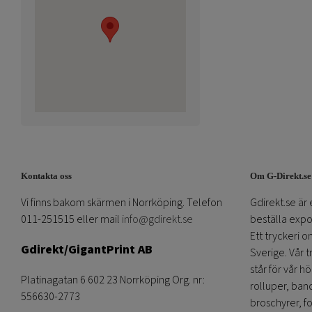
Kontakta oss
Om G-Direkt.se
Vi finns bakom skärmen i Norrköping. Telefon
Gdirekt.se är 
011-251515 eller mail
info@gdirekt.se
beställa expom
Ett tryckeri 
Gdirekt/GigantPrint AB
Sverige. Vår 
står för vår h
Platinagatan 6 602 23 Norrköping Org. nr:
rolluper, band
556630-2773
broschyrer, fo