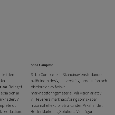
Stibo Complete
tör i den
Stibo Complete är Skandinaviens ledande
ska
aktör inom design, utveckling, produktion och
t.se
. Bolaget
distribution av fysiskt
media och är
marknadsföringsmaterial. Vår vision är att vi
arknaden. Vi
vill leverera marknadsföring som skapar
omplete och
maximal effekt för våra kunder. Vi kallar det
sk produktion.
Better Marketing Solutions. Vid frågor