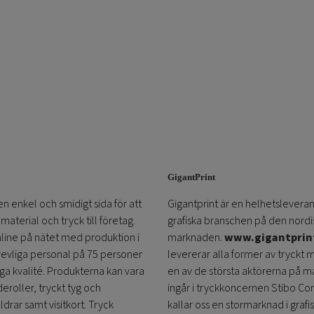
GigantPrint
en enkel och smidigt sida för att
Gigantprint är en helhetsleveran
aterial och tryck till företag.
grafiska branschen på den nordi
online på nätet med produktion i
marknaden.
www.gigantprin
trevliga personal på 75 personer
levererar alla former av tryckt 
öga kvalité. Produkterna kan vara
en av de största aktörerna på m
eroller, tryckt tyg och
ingår i tryckkoncernen Stibo C
ldrar samt visitkort. Tryck
kallar oss en stormarknad i grafi