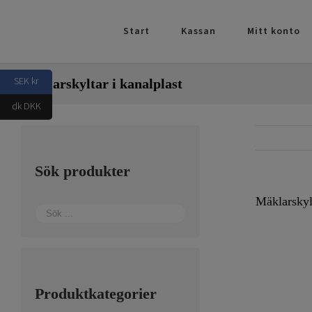
Fortsätt
till
Start
Kassan
Mitt konto
innehållet
SEK kr
Mäklarskyltar i kanalplast
dk DKK
Sök produkter
Mäklarskylt
Produktkategorier