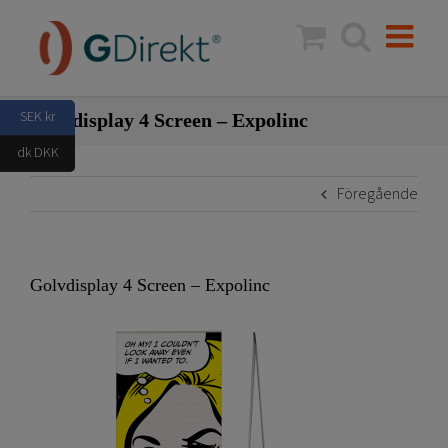
Fortsätt
till
innehållet
SEK kr
Golvdisplay 4 Screen – Expolinc
dk DKK
Föregående
Golvdisplay 4 Screen – Expolinc