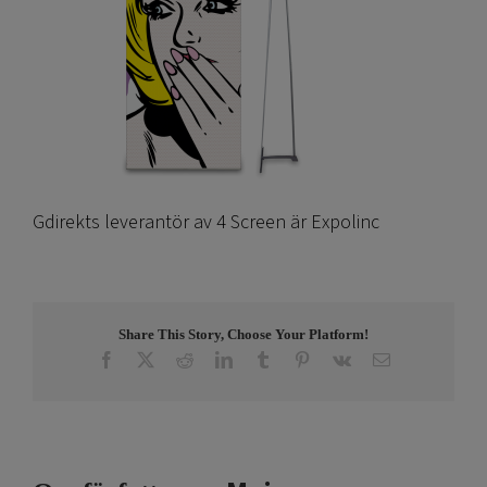
Gdirekts leverantör av 4 Screen är Expolinc
Share This Story, Choose Your Platform!
Facebook
X
Reddit
LinkedIn
Tumblr
Pinterest
Vk
E-
post