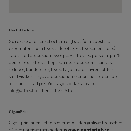
Om G-Direkt.se
Gdirekt.se är en enkel och smidigt sida för att beställa
expomaterial och tryck till företag. Ett tryckeri online på
nätet med produktion i Sverige. Vår trevliga personal på 75
personer står för vår höga kvalité. Produkterna kan vara
rolluper, banderoller, tryckt tyg och broschyrer, foldrar
samt visitkort. Tryck produktionen sker online med snabb
leverans till rätt pris. Vid frågor kontakta oss på
info@gdirekt.se
eller 011-251515
GigantPrint
Gigantprint är en helhetsleverantör i den grafiska branschen
på den nordiska marknaden.
www.gigantprint.se
.