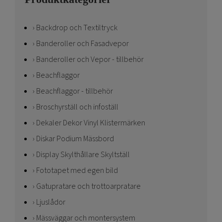
Backdrop och Textiltryck
Banderoller och Fasadvepor
Banderoller och Vepor - tillbehör
Beachflaggor
Beachflaggor - tillbehör
Broschyrställ och infoställ
Dekaler Dekor Vinyl Klistermärken
Diskar Podium Mässbord
Display Skylthållare Skyltställ
Fototapet med egen bild
Gatupratare och trottoarpratare
Ljuslådor
Mässväggar och montersystem