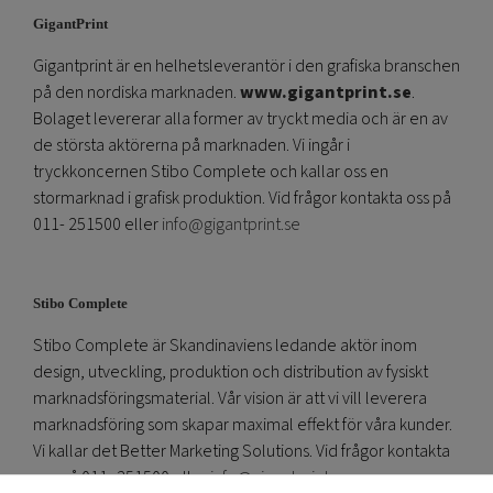
GigantPrint
Gigantprint är en helhetsleverantör i den grafiska branschen
på den nordiska marknaden.
www.gigantprint.se
.
Bolaget levererar alla former av tryckt media och är en av
de största aktörerna på marknaden. Vi ingår i
tryckkoncernen Stibo Complete och kallar oss en
stormarknad i grafisk produktion. Vid frågor kontakta oss på
011- 251500 eller
info@gigantprint.se
Stibo Complete
Stibo Complete är Skandinaviens ledande aktör inom
design, utveckling, produktion och distribution av fysiskt
marknadsföringsmaterial. Vår vision är att vi vill leverera
marknadsföring som skapar maximal effekt för våra kunder.
Vi kallar det Better Marketing Solutions. Vid frågor kontakta
oss på 011- 251500 eller
info@gigantprint.se