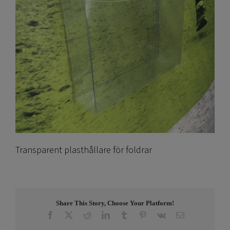
Transparent plasthållare för foldrar
Share This Story, Choose Your Platform!
Facebook
X
Reddit
LinkedIn
Tumblr
Pinterest
Vk
E-
post