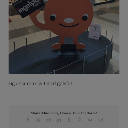
Figurskuren skylt med golvfot
Share This Story, Choose Your Platform!
Facebook
X
Reddit
LinkedIn
Tumblr
Pinterest
Vk
E-
post