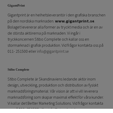
GigantPrint
Gigantprint är en helhetsleverantör i den grafiska branschen
på den nordiska marknaden.
www.gigantprint.se
.
Bolaget levererar alla former av tryckt media och är en av
de största aktörerna på marknaden. Vi ingår i
tryckkoncernen Stibo Complete och kallar oss en
stormarknad i grafisk produktion. Vid frågor kontakta oss på
011- 251500 eller
info@gigantprint.se
Stibo Complete
Stibo Complete är Skandinaviens ledande aktör inom
design, utveckling, produktion och distribution av fysiskt
marknadsföringsmaterial. Vår vision är att vi vill leverera
marknadsföring som skapar maximal effekt för våra kunder.
Vi kallar det Better Marketing Solutions. Vid frågor kontakta
oss på 011- 251500 eller
info@gigantprint.se