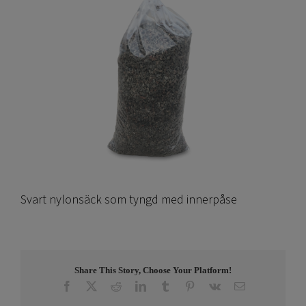
Svart nylonsäck som tyngd med innerpåse
Share This Story, Choose Your Platform!
Facebook
X
Reddit
LinkedIn
Tumblr
Pinterest
Vk
E-
post