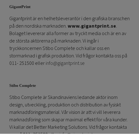
GigantPrint
Gigantprint är en helhetsleverantör i den grafiska branschen
på den nordiska marknaden.
www.gigantprint.se
.
Bolaget levererar alla former av tryckt media och är en av
de största aktörerna på marknaden. Vi ingår i
tryckkoncernen Stibo Complete och kallar oss en
stormarknad i grafisk produktion. Vid frågor kontakta oss på
011- 251500 eller
info@gigantprint.se
Stibo Complete
Stibo Complete är Skandinaviens ledande aktör inom
design, utveckling, produktion och distribution av fysiskt
marknadsföringsmaterial. Vår vision är att vi vill leverera
marknadsföring som skapar maximal effekt för våra kunder.
Vi kallar det Better Marketing Solutions. Vid frågor kontakta
oss på 011- 251500 eller
info@gigantprint.se