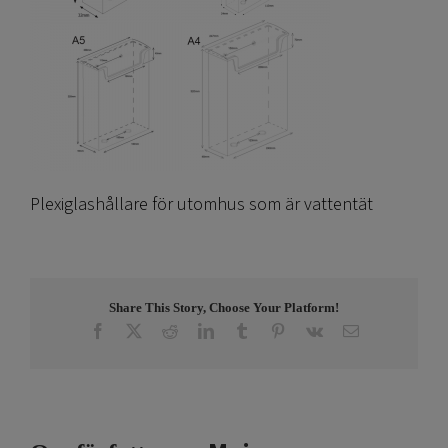
Plexiglashållare för utomhus som är vattentät
Share This Story, Choose Your Platform!
Facebook
X
Reddit
LinkedIn
Tumblr
Pinterest
Vk
E-
post