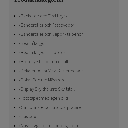
Backdrop och Textiltryck
Banderoller och Fasadvepor
Banderoller och Vepor - tillbehör
Beachflaggor
Beachflaggor - tillbehör
Broschyrställ och infoställ
Dekaler Dekor Vinyl Klistermärken
Diskar Podium Mässbord
Display Skylthållare Skyltställ
Fototapet med egen bild
Gatupratare och trottoarpratare
Ljuslådor
Mässväggar och montersystem