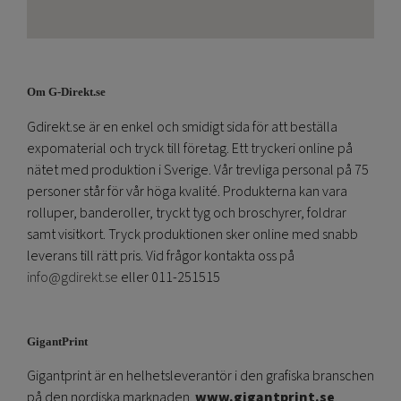
Om G-Direkt.se
Gdirekt.se är en enkel och smidigt sida för att beställa
expomaterial och tryck till företag. Ett tryckeri online på
nätet med produktion i Sverige. Vår trevliga personal på 75
personer står för vår höga kvalité. Produkterna kan vara
rolluper, banderoller, tryckt tyg och broschyrer, foldrar
samt visitkort. Tryck produktionen sker online med snabb
leverans till rätt pris. Vid frågor kontakta oss på
info@gdirekt.se
eller 011-251515
GigantPrint
Gigantprint är en helhetsleverantör i den grafiska branschen
på den nordiska marknaden.
www.gigantprint.se
.