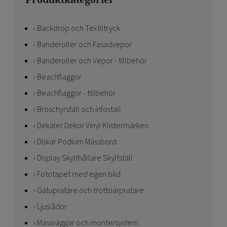
Backdrop och Textiltryck
Banderoller och Fasadvepor
Banderoller och Vepor - tillbehör
Beachflaggor
Beachflaggor - tillbehör
Broschyrställ och infoställ
Dekaler Dekor Vinyl Klistermärken
Diskar Podium Mässbord
Display Skylthållare Skyltställ
Fototapet med egen bild
Gatupratare och trottoarpratare
Ljuslådor
Mässväggar och montersystem