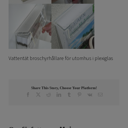
Vattentät broschyrhållare för utomhus i plexiglas
Share This Story, Choose Your Platform!
Facebook
X
Reddit
LinkedIn
Tumblr
Pinterest
Vk
E-
post