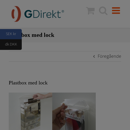
Fortsätt
till
innehållet
SEK kr
Plastbox med lock
dk DKK
Föregående
Plastbox med lock