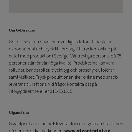
Om G-Direkt.se
Gdirekt.se är en enkel och smidigt sida för att beställa
expomaterial och tryck till företag. Ett tryckeri online på
nätet med produktion i Sverige. Vår trevliga personal på 75
personer står för vår höga kvalité. Produkterna kan vara
rolluper, banderoller, tryckt tyg och broschyrer, foldrar
samt visitkort. Tryck produktionen sker online med snabb
leverans till rätt pris. Vid frågor kontakta oss på
info@gdirekt.se
eller 011-251515
GigantPrint
Gigantprint är en helhetsleverantör i den grafiska branschen
på den nordiska marknaden.
www.gigantprint.se
.