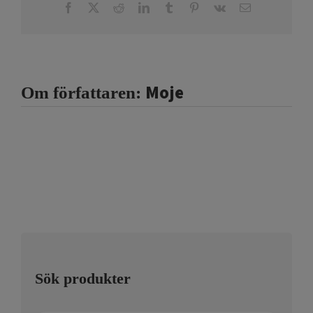
Facebook
X
Reddit
LinkedIn
Tumblr
Pinterest
Vk
E-
post
Moje
Om författaren:
Sök produkter