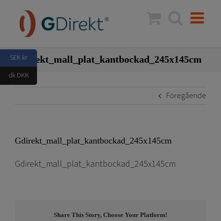
Fortsätt
till
innehållet
SEK kr
Gdirekt_mall_plat_kantbockad_245x145cm
dk DKK
Föregående
Gdirekt_mall_plat_kantbockad_245x145cm
Gdirekt_mall_plat_kantbockad_245x145cm
Share This Story, Choose Your Platform!