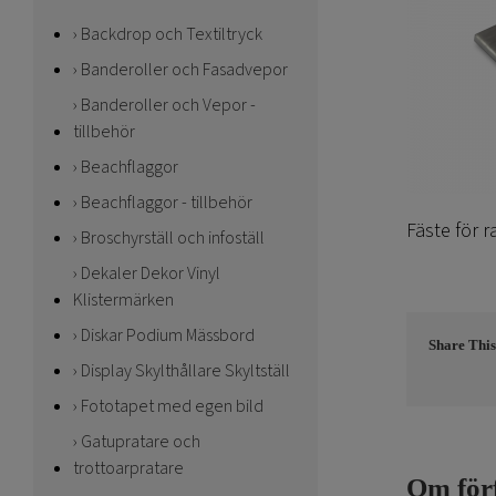
Backdrop och Textiltryck
Banderoller och Fasadvepor
Banderoller och Vepor -
tillbehör
Beachflaggor
Beachflaggor - tillbehör
Fäste för 
Broschyrställ och infoställ
Dekaler Dekor Vinyl
Klistermärken
Diskar Podium Mässbord
Share This
Display Skylthållare Skyltställ
Fototapet med egen bild
Gatupratare och
trottoarpratare
Om för