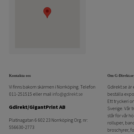
Kontakta oss
Om G-Direkt.se
Vi finns bakom skärmen i Norrköping. Telefon
Gdirekt.se är 
011-251515 eller mail
info@gdirekt.se
beställa expom
Ett tryckeri 
Gdirekt/GigantPrint AB
Sverige. Vår 
står för vår h
Platinagatan 6 602 23 Norrköping Org. nr:
rolluper, band
556630-2773
broschyrer, fo