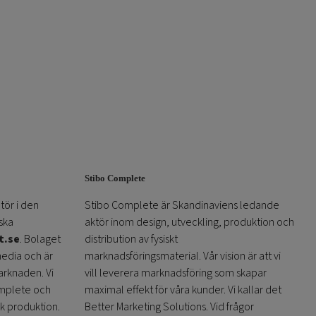
Stibo Complete
tör i den
Stibo Complete är Skandinaviens ledande
ska
aktör inom design, utveckling, produktion och
t.se
. Bolaget
distribution av fysiskt
media och är
marknadsföringsmaterial. Vår vision är att vi
arknaden. Vi
vill leverera marknadsföring som skapar
omplete och
maximal effekt för våra kunder. Vi kallar det
sk produktion.
Better Marketing Solutions. Vid frågor