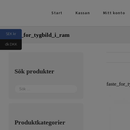
Fortsätt
till
Start
Kassan
Mitt konto
innehållet
SEK kr
faste_for_tygbild_i_ram
dk DKK
Sök produkter
faste_for_
Produktkategorier