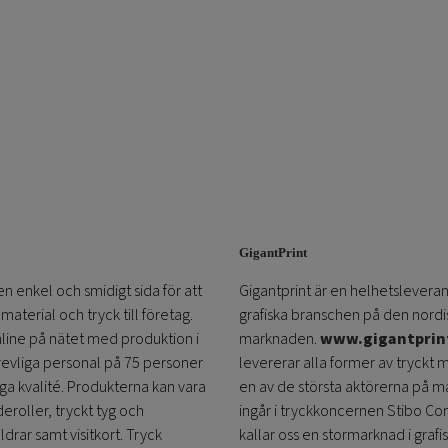
GigantPrint
en enkel och smidigt sida för att
Gigantprint är en helhetsleveran
aterial och tryck till företag.
grafiska branschen på den nordi
online på nätet med produktion i
marknaden.
www.gigantprin
trevliga personal på 75 personer
levererar alla former av tryckt 
öga kvalité. Produkterna kan vara
en av de största aktörerna på m
eroller, tryckt tyg och
ingår i tryckkoncernen Stibo C
ldrar samt visitkort. Tryck
kallar oss en stormarknad i grafi