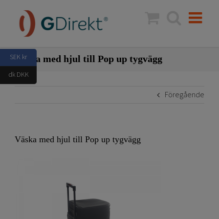
Fortsätt
till
innehållet
SEK kr
Väska med hjul till Pop up tygvägg
dk DKK
Föregående
Väska med hjul till Pop up tygvägg