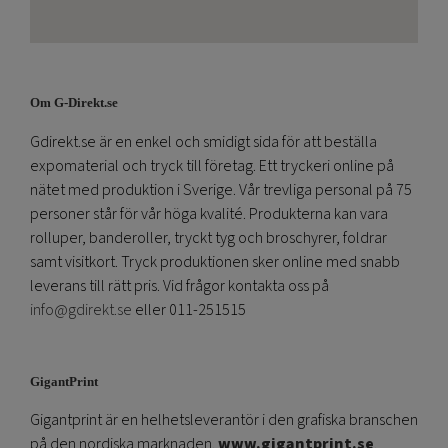
Om G-Direkt.se
Gdirekt.se är en enkel och smidigt sida för att beställa
expomaterial och tryck till företag. Ett tryckeri online på
nätet med produktion i Sverige. Vår trevliga personal på 75
personer står för vår höga kvalité. Produkterna kan vara
rolluper, banderoller, tryckt tyg och broschyrer, foldrar
samt visitkort. Tryck produktionen sker online med snabb
leverans till rätt pris. Vid frågor kontakta oss på
info@gdirekt.se
eller 011-251515
GigantPrint
Gigantprint är en helhetsleverantör i den grafiska branschen
på den nordiska marknaden.
www.gigantprint.se
.