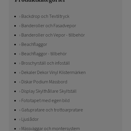
Backdrop och Textiltryck
Banderoller och Fasadvepor
Banderoller och Vepor - tillbehör
Beachflaggor
Beachflaggor - tillbehör
Broschyrställ och infoställ
Dekaler Dekor Vinyl Klistermärken
Diskar Podium Mässbord
Display Skylthållare Skyltställ
Fototapet med egen bild
Gatupratare och trottoarpratare
Ljuslådor
Mässväggar och montersystem