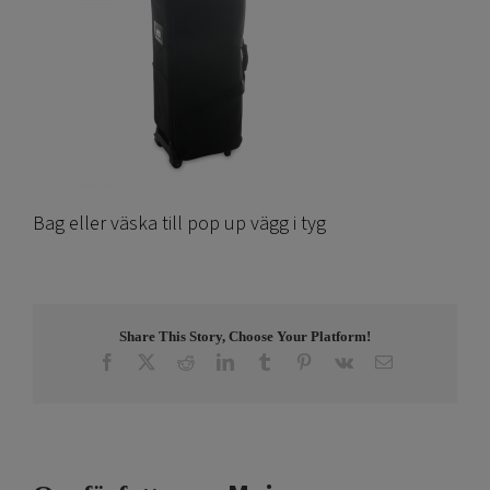
Bag eller väska till pop up vägg i tyg
Share This Story, Choose Your Platform!
Facebook
X
Reddit
LinkedIn
Tumblr
Pinterest
Vk
E-
post