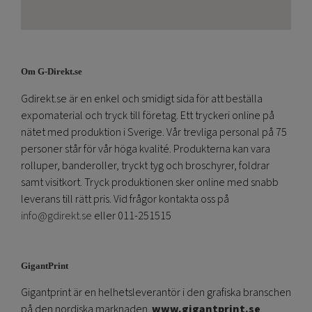
Om G-Direkt.se
Gdirekt.se är en enkel och smidigt sida för att beställa
expomaterial och tryck till företag. Ett tryckeri online på
nätet med produktion i Sverige. Vår trevliga personal på 75
personer står för vår höga kvalité. Produkterna kan vara
rolluper, banderoller, tryckt tyg och broschyrer, foldrar
samt visitkort. Tryck produktionen sker online med snabb
leverans till rätt pris. Vid frågor kontakta oss på
info@gdirekt.se
eller 011-251515
GigantPrint
Gigantprint är en helhetsleverantör i den grafiska branschen
på den nordiska marknaden.
www.gigantprint.se
.