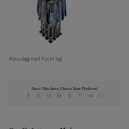
Mässvägg med tryckt tyg
Share This Story, Choose Your Platform!
Facebook
X
Reddit
LinkedIn
Tumblr
Pinterest
Vk
E-
post