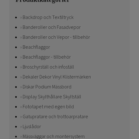
Backdrop och Textiltryck
Banderoller och Fasadvepor
Banderoller och Vepor - tillbehör
Beachflaggor
Beachflaggor - tillbehör
Broschyrställ och infoställ
Dekaler Dekor Vinyl Klistermärken
Diskar Podium Mässbord
Display Skylthållare Skyltställ
Fototapet med egen bild
Gatupratare och trottoarpratare
Ljuslådor
Mässväggar och montersystem