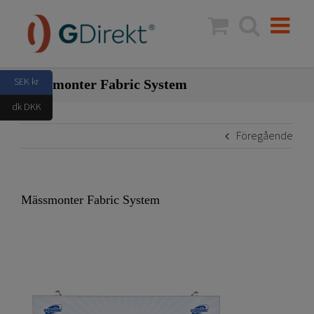
Fortsätt
till
innehållet
SEK kr
Mässmonter Fabric System
dk DKK
Föregående
Mässmonter Fabric System