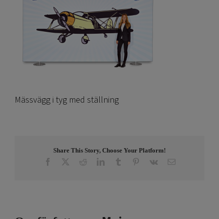
Mässvägg i tyg med ställning
Share This Story, Choose Your Platform!
Facebook
X
Reddit
LinkedIn
Tumblr
Pinterest
Vk
E-
post