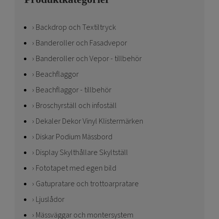
Backdrop och Textiltryck
Banderoller och Fasadvepor
Banderoller och Vepor - tillbehör
Beachflaggor
Beachflaggor - tillbehör
Broschyrställ och infoställ
Dekaler Dekor Vinyl Klistermärken
Diskar Podium Mässbord
Display Skylthållare Skyltställ
Fototapet med egen bild
Gatupratare och trottoarpratare
Ljuslådor
Mässväggar och montersystem