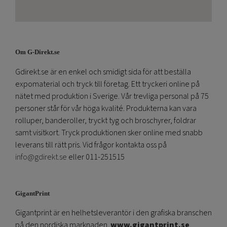
Om G-Direkt.se
Gdirekt.se är en enkel och smidigt sida för att beställa
expomaterial och tryck till företag. Ett tryckeri online på
nätet med produktion i Sverige. Vår trevliga personal på 75
personer står för vår höga kvalité. Produkterna kan vara
rolluper, banderoller, tryckt tyg och broschyrer, foldrar
samt visitkort. Tryck produktionen sker online med snabb
leverans till rätt pris. Vid frågor kontakta oss på
info@gdirekt.se
eller 011-251515
GigantPrint
Gigantprint är en helhetsleverantör i den grafiska branschen
på den nordiska marknaden.
www.gigantprint.se
.