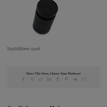
Skylthållare i svart
Share This Story, Choose Your Platform!
Facebook
X
Reddit
LinkedIn
Tumblr
Pinterest
Vk
E-
post