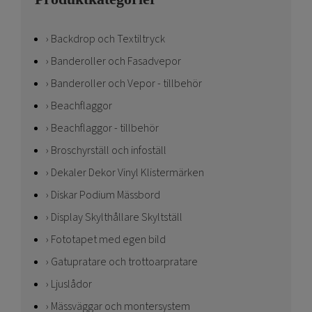
Backdrop och Textiltryck
Banderoller och Fasadvepor
Banderoller och Vepor - tillbehör
Beachflaggor
Beachflaggor - tillbehör
Broschyrställ och infoställ
Dekaler Dekor Vinyl Klistermärken
Diskar Podium Mässbord
Display Skylthållare Skyltställ
Fototapet med egen bild
Gatupratare och trottoarpratare
Ljuslådor
Mässväggar och montersystem