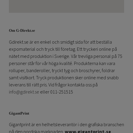
Om G-Direkt.se
Gdirekt.se är en enkel och smidigt sida för att beställa
expomaterial och tryck till företag. Ett tryckeri online på
nätet med produktion i Sverige. Vår trevliga personal på 75
personer står för vår höga kvalité. Produkterna kan vara
rolluper, banderoller, tryckt tyg och broschyrer, foldrar
samt visitkort. Tryck produktionen sker online med snabb
leverans till rätt pris. Vid frågor kontakta oss på
info@gdirekt.se
eller 011-251515
GigantPrint
Gigantprint är en helhetsleverantör i den grafiska branschen
på den nordiska marknaden.
www.gigantprint.se
.