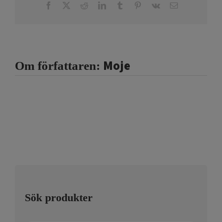
Facebook
X
Reddit
LinkedIn
Tumblr
Pinterest
Vk
E-
post
Moje
Om författaren:
Sök produkter