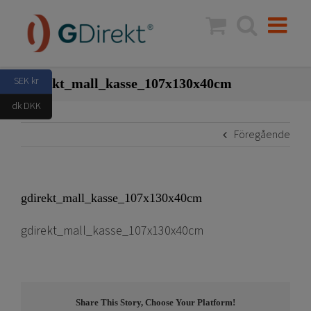
Fortsätt
till
innehållet
SEK kr
gdirekt_mall_kasse_107x130x40cm
dk DKK
Föregående
gdirekt_mall_kasse_107x130x40cm
gdirekt_mall_kasse_107x130x40cm
Share This Story, Choose Your Platform!